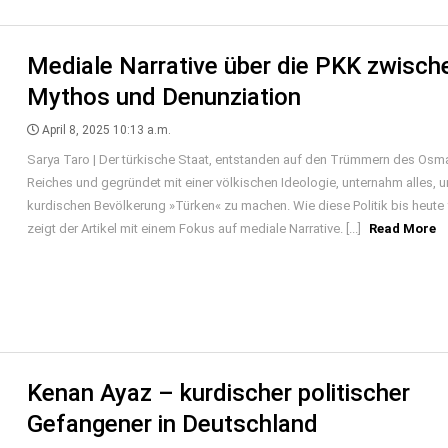
Mediale Narrative über die PKK zwisch
Mythos und Denunziation
April 8, 2025 10:13 a.m.
Sarya Taro | Der türkische Staat, entstanden auf den Trümmern des Osm
Reiches und gegründet mit einer völkischen Ideologie, unternahm alles, 
kurdischen Bevölkerung »Türken« zu machen. Wie diese Politik bis heute 
zeigt der Artikel mit einem Fokus auf mediale Narrative. [...]
Read More
Kenan Ayaz – kurdischer politischer
Gefangener in Deutschland