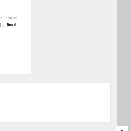
lution ist
..]
Read