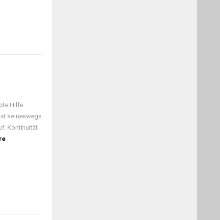
ote Hilfe
 ist keineswegs
f. Kontinuität
re