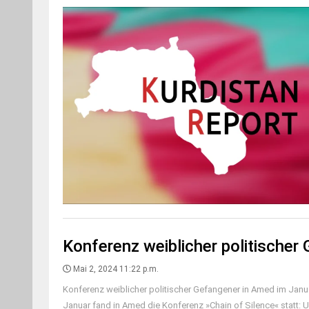
Konferenz weiblicher politische
Mai 2, 2024 11:22 p.m.
Konferenz weiblicher politischer Gefangener in Amed im Janua
Januar fand in Amed die Konferenz »Chain of Silence« statt: