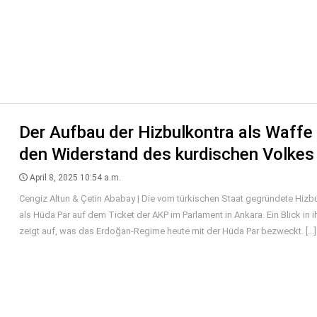
Der Aufbau der Hizbulkontra als Waffe
den Widerstand des kurdischen Volkes
April 8, 2025 10:54 a.m.
Cengiz Altun & Çetin Ababay | Die vom türkischen Staat gegründete Hizbul
als Hüda Par auf dem Ticket der AKP im Parlament in Ankara. Ein Blick in 
zeigt auf, was das Erdoğan-Regime heute mit der Hüda Par bezweckt. [...