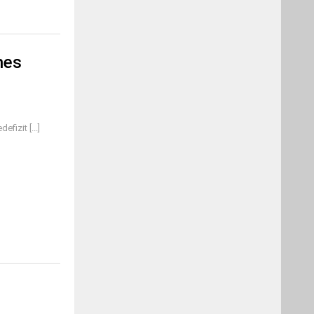
hes
izit [...]