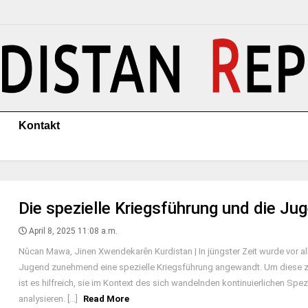
Kontakt
Die spezielle Kriegsführung und die Ju
April 8, 2025 11:08 a.m.
Nûcan Mawa, Jinen Xwendekarên Kurdistan | In jüngster Zeit wurde vor a
Jugend zunehmend eine spezielle Kriegsführung angewandt. Um diese z
ist es hilfreich, sie im Kontext des sich wandelnden kontinuierlichen Spez
analysieren. [...]
Read More