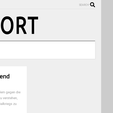
SEARCH
gend
llem gegen die
u verstehen,
ialkriegs zu