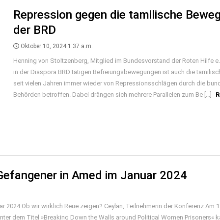
Repression gegen die tamilische Beweg
der BRD
Oktober 10, 2024 1:37 a.m.
Henning von Stoltzenberg, Mitglied im Bundesvorstand der Roten Hilfe e.
in der Diaspora BRD tätigen Befreiungsbewegungen ist auch die tamili
seit vielen Jahren immer wieder von Repressionsschlägen durch die bu
Behörden betroffen. Dabei drängen sich mehrere Parallelen zum Be [...]
R
r Gefangener in Amed im Januar 2024
r 2024 Ob wir wirklich Reue zeigen? Ceylan, Teilnehmerin der Konferenz Am 1
 Unter dem Titel »Breaking Down the Walls around Political Women Prisoners«