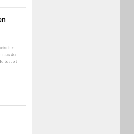
en
anischen
um aus der
fortdauert