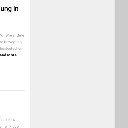
ung in
V. | Wie andere
sche Bewegung
ndesdeutschen
ead More
3. und 14.
 kamen Frauen