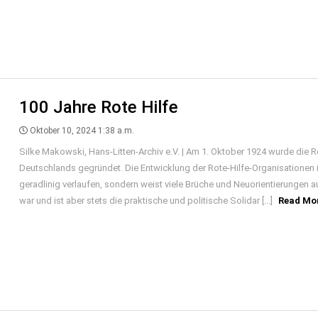
100 Jahre Rote Hilfe
Oktober 10, 2024 1:38 a.m.
Silke Makowski, Hans-Litten-Archiv e.V. | Am 1. Oktober 1924 wurde die R
Deutschlands gegründet. Die Entwicklung der Rote-Hilfe-Organisationen
geradlinig verlaufen, sondern weist viele Brüche und Neuorientierungen au
war und ist aber stets die praktische und politische Solidar [...]
Read Mo