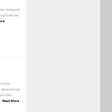
pern. Aufgrund
 und befindet
ore
 İmralı-
r lebenslanger
nach dem
]
Read More