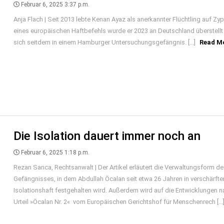
Februar 6, 2025 3:37 p.m.
Anja Flach | Seit 2013 lebte Kenan Ayaz als anerkannter Flüchtling auf Zy
eines europäischen Haftbefehls wurde er 2023 an Deutschland überstellt
sich seitdem in einem Hamburger Untersuchungsgefängnis. [...]
Read M
Die Isolation dauert immer noch an
Februar 6, 2025 1:18 p.m.
Rezan Sarıca, Rechtsanwalt | Der Artikel erläutert die Verwaltungsform des
Gefängnisses, in dem Abdullah Öcalan seit etwa 26 Jahren in verschärfte
Isolationshaft festgehalten wird. Außerdem wird auf die Entwicklungen 
Urteil »Öcalan Nr. 2« vom Europäischen Gerichtshof für Menschenrech [...