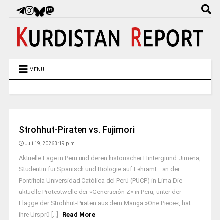
MENU
Strohhut-Piraten vs. Fujimori
Juli 19, 2026 3:19 p.m.
Aktuelle Lage in Peru und deren historischer Hintergrund Jimena,
Studentin für Spanisch und Biologie auf Lehramt an der
Pontificia Universidad Católica del Perú (PUCP) in Lima Die
aktuelle Protestwelle der »Generación Z« in Peru, unter der
Flagge der Strohhut-Piraten aus dem Manga »One Piece«, hat
ihre Ursprü [...]
Read More