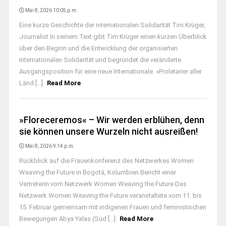
Mai 8, 2026 10:05 p.m.
Eine kurze Geschichte der internationalen Solidarität Tim Krüger,
Journalist In seinem Text gibt Tim Krüger einen kurzen Überblick
über den Beginn und die Entwicklung der organisierten
internationalen Solidarität und begründet die veränderte
Ausgangsposition für eine neue Internationale. »Proletarier aller
Länd [...]
Read More
»Floreceremos« – Wir werden erblühen, denn
sie können unsere Wurzeln nicht ausreißen!
Mai 8, 2026 9:14 p.m.
Rückblick auf die Frauenkonferenz des Netzwerkes Women
Weaving the Future in Bogotá, Kolumbien Bericht einer
Vertreterin vom Netzwerk Women Weaving the Future Das
Netzwerk Women Weaving the Future veranstaltete vom 11. bis
15. Februar gemeinsam mit indigenen Frauen und feministischen
Bewegungen Abya Yalas (Süd [...]
Read More