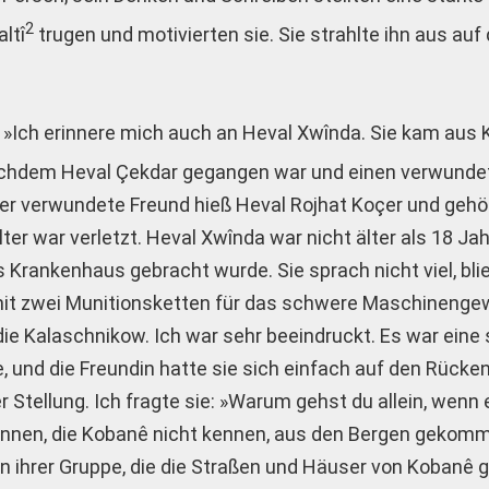
2
altî
trugen und motivierten sie. Sie strahlte ihn aus auf 
ê: »Ich erinnere mich auch an Heval Xwînda. Sie kam aus
nachdem Heval Çekdar gegangen war und einen verwunde
Der verwundete Freund hieß Heval Rojhat Koçer und gehö
er war verletzt. Heval Xwînda war nicht älter als 18 Jah
s Krankenhaus gebracht wurde. Sie sprach nicht viel, bli
 mit zwei Munitionsketten für das schwere Maschinenge
ie Kalaschnikow. Ich war sehr beeindruckt. Es war eine
, und die Freundin hatte sie sich einfach auf den Rücken
r Stellung. Ich fragte sie: »Warum gehst du allein, wenn
Innen, die Kobanê nicht kennen, aus den Bergen gekomm
n ihrer Gruppe, die die Straßen und Häuser von Kobanê g