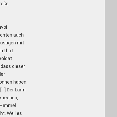
große
nvoi
eichten auch
zusagen mit
ht hat
Soldat
 dass dieser
der
gonnen haben,
[…] Der Lärm
kriechen,
r Himmel
ht. Weil es