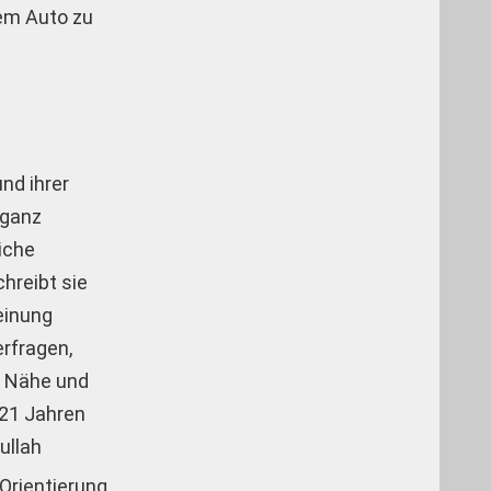
dem Auto zu
und ihrer
 ganz
liche
chreibt sie
einung
erfragen,
re Nähe und
 21 Jahren
ullah
 Orientierung