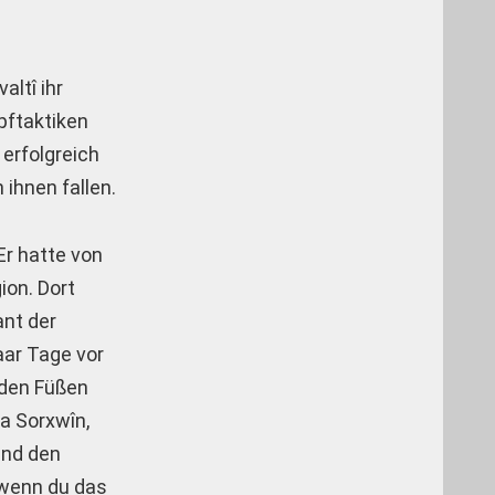
ltî ihr
pftaktiken
erfolgreich
 ihnen fallen.
Er hatte von
ion. Dort
ant der
aar Tage vor
 den Füßen
la Sorxwîn,
 und den
 wenn du das