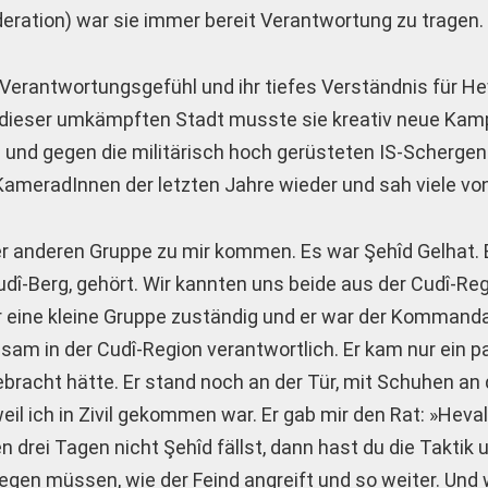
deration) war sie immer bereit Verantwortung zu tragen.
erantwortungsgefühl und ihr tiefes Verständnis für Heva
n dieser umkämpften Stadt musste sie kreativ neue Kam
und gegen die militärisch hoch gerüsteten IS-Schergen 
 KameradInnen der letzten Jahre wieder und sah viele von
r anderen Gruppe zu mir kommen. Es war Şehîd Gelhat. 
dî-Berg, gehört. Wir kannten uns beide aus der Cudî-Reg
 eine kleine Gruppe zuständig und er war der Kommand
am in der Cudî-Region verantwortlich. Er kam nur ein p
ebracht hätte. Er stand noch an der Tür, mit Schuhen an
eil ich in Zivil gekommen war. Er gab mir den Rat: »Heva
en drei Tagen nicht Şehîd fällst, dann hast du die Taktik
wegen müssen, wie der Feind angreift und so weiter. Und