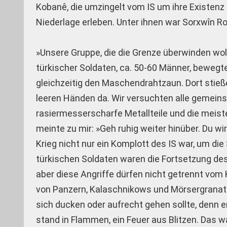
Kobanê, die umzingelt vom IS um ihre Existenz 
Niederlage erleben. Unter ihnen war Sorxwîn Roj
»Unsere Gruppe, die die Grenze überwinden wol
türkischer Soldaten, ca. 50-60 Männer, bewegte
gleichzeitig den Maschendrahtzaun. Dort stie
leeren Händen da. Wir versuchten alle gemei
rasiermesserscharfe Metallteile und die meiste
meinte zu mir: »Geh ruhig weiter hinüber. Du w
Krieg nicht nur ein Komplott des IS war, um di
türkischen Soldaten waren die Fortsetzung des
aber diese Angriffe dürfen nicht getrennt vo
von Panzern, Kalaschnikows und Mörsergranate
sich ducken oder aufrecht gehen sollte, denn e
stand in Flammen, ein Feuer aus Blitzen. Das wa