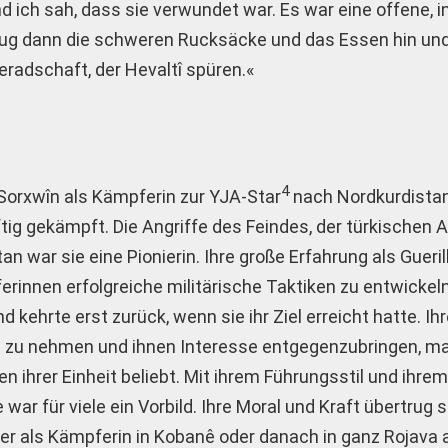
d ich sah, dass sie verwundet war. Es war eine offene, in
trug dann die schweren Rucksäcke und das Essen hin un
radschaft, der Hevaltî spüren.«
4
Sorxwîn als Kämpferin zur YJA-Star
nach Nordkurdistan
tig gekämpft. Die Angriffe des Feindes, der türkischen
n war sie eine Pionierin. Ihre große Erfahrung als Gueri
rinnen erfolgreiche militärische Taktiken zu entwickeln
kehrte erst zurück, wenn sie ihr Ziel erreicht hatte. Ihr
 zu nehmen und ihnen Interesse entgegenzubringen, ma
ihrer Einheit beliebt. Mit ihrem Führungsstil und ihrem
war für viele ein Vorbild. Ihre Moral und Kraft übertrug s
er als Kämpferin in Kobanê oder danach in ganz Rojava a