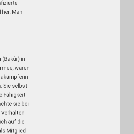
fizierte
d her. Man
 (Bakûr) in
 Armee, waren
llakämpferin
. Sie selbst
e Fähigkeit
chte sie bei
 Verhalten
ich auf die
ls Mitglied