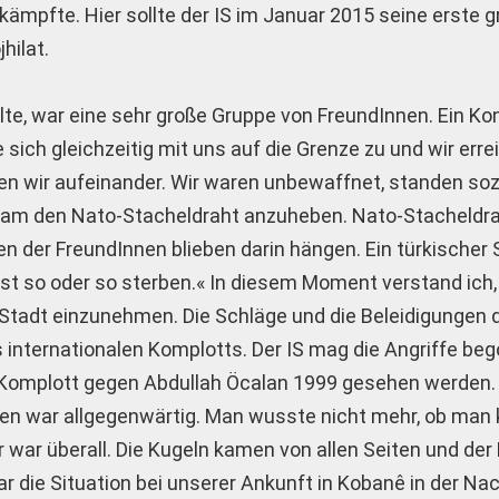
kämpfte. Hier sollte der IS im Januar 2015 seine erste 
hilat.
lte, war eine sehr große Gruppe von FreundInnen. Ein Ko
 sich gleichzeitig mit uns auf die Grenze zu und wir err
ßen wir aufeinander. Wir waren unbewaffnet, standen so
nsam den Nato-Stacheldraht anzuheben. Nato-Stacheldra
n der FreundInnen blieben darin hängen. Ein türkischer 
irst so oder so sterben.« In diesem Moment verstand ich,
e Stadt einzunehmen. Die Schläge und die Beleidigungen 
 internationalen Komplotts. Der IS mag die Angriffe be
m Komplott gegen Abdullah Öcalan 1999 gesehen werden. 
n war allgegenwärtig. Man wusste nicht mehr, ob man 
r war überall. Die Kugeln kamen von allen Seiten und de
r die Situation bei unserer Ankunft in Kobanê in der Nac