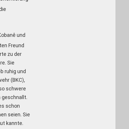
die
 Kobanê und
ten Freund
rte zu der
re. Sie
eb ruhig und
wehr (BKC),
 so schwere
 geschnallt.
 es schon
en seien. Sie
ut kannte.