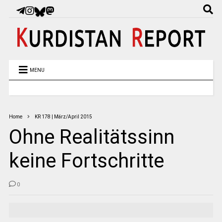
MENU
Home
KR 178 | März/April 2015
Ohne Realitätssinn
keine Fortschritte
0