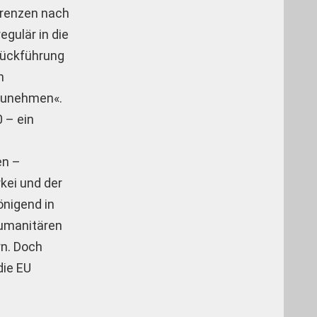
 Grenzen nach
egulär in die
Rückführung
h
kzunehmen«.
 – ein
en –
kei und der
önigend in
 humanitären
rn. Doch
die EU