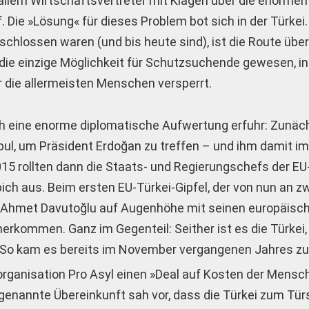
 allem Wirtschaftsvertreter mit Klagen über die enormen
. Die »Lösung« für dieses Problem bot sich in der Türkei
chlossen waren (und bis heute sind), ist die Route über 
die einzige Möglichkeit für Schutzsuchende gewesen, in
r die allermeisten Menschen versperrt.
ich eine enorme diplomatische Aufwertung erfuhr: Zunäch
bul, um Präsident Erdoğan zu treffen – und ihm damit 
15 rollten dann die Staats- und Regierungschefs der EU
ich aus. Beim ersten EU-Türkei-Gipfel, der von nun an z
ent Ahmet Davutoğlu auf Augenhöhe mit seinen europäisc
erkommen. Ganz im Gegenteil: Seither ist es die Türkei, 
ibt. So kam es bereits im November vergangenen Jahres zu
fsorganisation Pro Asyl einen »Deal auf Kosten der Mens
 genannte Übereinkunft sah vor, dass die Türkei zum Tür