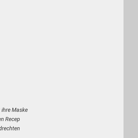
g ihre Maske
en Recep
ndrechten