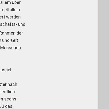
 allem über
mell allein
iert werden.
tschafts- und
m Rahmen der
 und seit
de Menschen
rüssel
kter nach
sentlich
hen sechs
 EU das