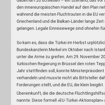
dauerhaft zu schließen – ein Szenario, das vor
den innereuropäischen Handel auf den Plan rief
während die meisten Fluchtrouten in die EU vers
Griechenland und die Balkan-Länder lange Zeit 
gelangen. Legale Einreisewege sind ohnehin fü
So kam es, dass die Türkei im Herbst urplötzl
Bundeskanzlerin Merkel im Oktober nach Istan
unter die Arme zu greifen. Am 29. November 20
türkischen Regierung in Brüssel den roten Tepp
Jahr stattfinden soll, konnte Ministerpräsid
verhandeln und musste nicht als Bittsteller dah
Forderungen stellt, und die EU, die klein beig
Übereinkunft, die die deutsche Flüchtlingshil
nannte. Diese formell »EU-Türkei-Aktionsplan«