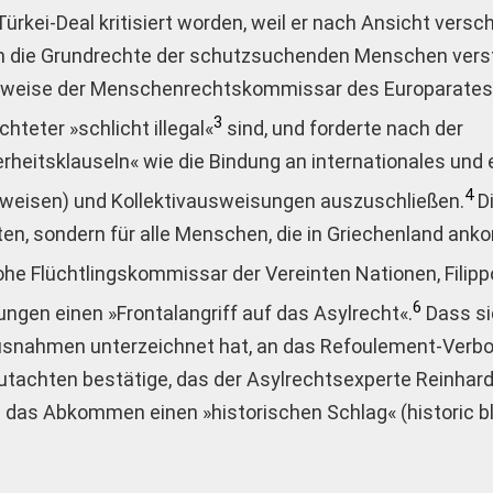
ürkei-Deal kritisiert worden, weil er nach Ansicht versc
en die Grundrechte der schutzsuchenden Menschen verst
lsweise der Menschenrechtskommissar des Europarates,
3
teter »schlicht illegal«
sind, und forderte nach der
eitsklauseln« wie die Bindung an internationales und
4
weisen) und Kollektiv­ausweisungen auszuschließen.
Di
lten, sondern für alle Menschen, die in Griechenland an
ohe Flüchtlingskommissar der Vereinten Nationen, Filipp
6
ngen einen »Frontalangriff auf das Asylrecht«.
Dass sic
Ausnahmen unterzeichnet hat, an das Refoulement-Verbot
tachten bestätige, das der Asylrechtsexperte Reinhard
te das Abkommen einen »historischen Schlag« (historic 