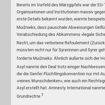
Bereits im Vorfeld des Märzgipfels war der EU-T
Organisationen und Institutionen massiv geg
erste Details bekannt wurden, warnte beispie
Muižnieks, dass pauschale Abweisungen Geflüch
Verabschiedung des Abkommens »legale Sicherh
Recht, um das verbotene Refoulement (Zurück
müssten nicht nur für Syrerinnen und Syrer ge
forderte Muižnieks. Ähnlich äußerte sich der H
Asyl nannte den Deal trotz einiger Nachbesseru
die die Genfer Flüchtlingskonvention nur mit 
»reines Wunschdenken«, wie auch ein Rechtsgu
Asyl erstellt hat. Amnesty International nann
7
Grundrechte.