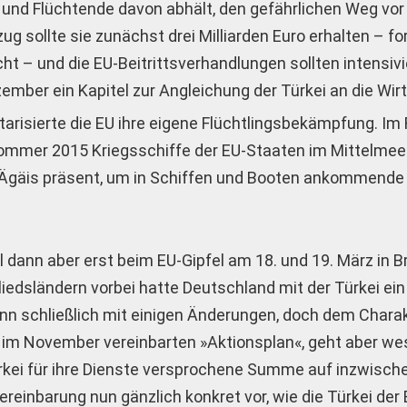
rt und Flüchtende davon abhält, den gefährlichen Weg vor
g sollte sie zunächst drei Milliarden Euro erhalten – for
ht – und die EU-Beitrittsverhandlungen sollten intensiv
mber ein Kapitel zur Angleichung der Türkei an die Wir
itarisierte die EU ihre eigene Flüchtlingsbekämpfung. I
ommer 2015 Kriegsschiffe der EU-Staaten im Mittelmeer
er Ägäis präsent, um in Schiffen und Booten ankommen
 dann aber erst beim EU-Gipfel am 18. und 19. März in B
iedsländern vorbei hatte Deutschland mit der Türkei ein
n schließlich mit einigen Änderungen, doch dem Chara
 im November vereinbarten »Aktionsplan«, geht aber we
r Türkei für ihre Dienste versprochene Summe auf inzwisc
Vereinbarung nun gänzlich konkret vor, wie die Türkei der