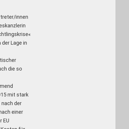
treter/innen
eskanzlerin
chtlingskrise«
 der Lage in
tischer
uch die so
ehmend
015 mit stark
n nach der
nach einer
er EU