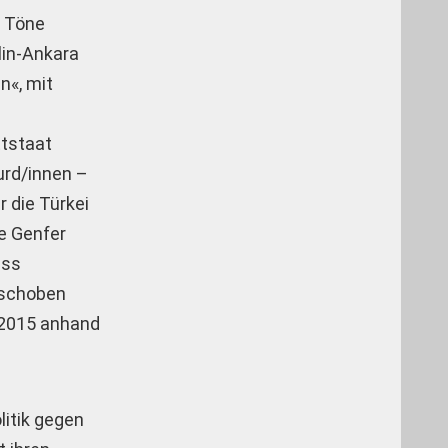
e Töne
lin-Ankara
n«, mit
ttstaat
urd/innen –
 die Türkei
ie Genfer
ass
eschoben
r 2015 anhand
litik gegen