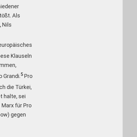
hiedener
ößt. Als
 Nils
 europäisches
ese Klauseln
kommen,
5
o Grandi.
Pro
h die Türkei,
 halte, sei
 Marx für Pro
blow) gegen