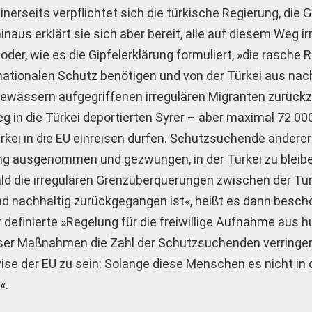
inerseits verpflichtet sich die türkische Regierung, die
aus erklärt sie sich aber bereit, alle auf diesem Weg irr
r, wie es die Gipfelerklärung formuliert, »die rasche 
ernationalen Schutz benötigen und von der Türkei aus nac
n Gewässern aufgegriffenen irregulären Migranten zurüc
 in die Türkei deportierten Syrer – aber maximal 72 000
ürkei in die EU einreisen dürfen. Schutzsuchende anderer
ng ausgenommen und gezwungen, in der Türkei zu bleib
ald die irregulären Grenzüberquerungen zwischen der Tür
nd nachhaltig zurückgegangen ist«, heißt es dann besch
ter definierte »Regelung für die freiwillige Aufnahme aus
ieser Maßnahmen die Zahl der Schutzsuchenden verringe
ise der EU zu sein: Solange diese Menschen es nicht in 
«.