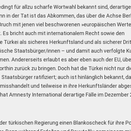
dingt für allzu scharfe Wortwahl bekannt sind, derartig
nn in der Tat ist das Abkommen, das über die Achse Ber
Bruch mit jenen viel beschworenen »europäischen Werte
t. Es bricht auch mit internationalem Recht sowie den
 Türkei als sicheres Herkunftsland und als sicherer Dri
rkische Staatsbürger/innen – und damit auch verfolgte K
n. Andererseits erlaubt es aber eben auch der EU, über
rthin zurück zu bringen. Doch hat die Türkei nicht nur d
Staatsbürger ratifiziert; auch ist hinlänglich bekannt, d
 misshandelt und teilweise in ihre Herkunftsländer abg
 hat Amnesty International derartige Fälle im Dezembe
r türkischen Regierung einen Blankoscheck für ihre Po