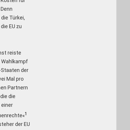
 Kosten für
. Denn
die Türkei,
 die EU zu
st reiste
im Wahlkampf
-Staaten der
wei Mal pro
hen Partnern
die die
 einer
1
chenrechte«
steher der EU