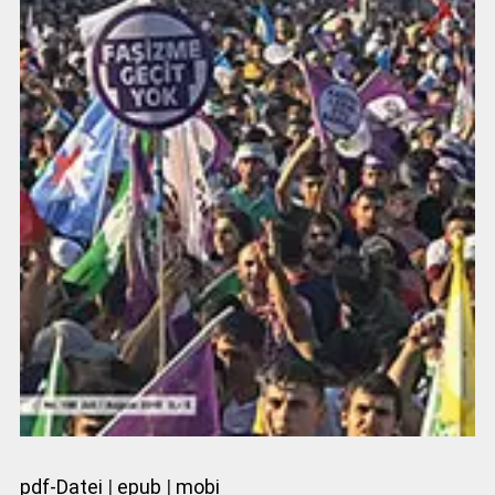
pdf-Datei
|
epub
|
mobi