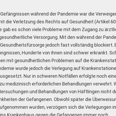
en Gefängnissen während der Pandemie war die Verweige
t die Verletzung des Rechts auf Gesundheit (Artikel 60
e gab es schon viele Probleme mit dem Zugang zu ärztli
gesundheitliche Versorgung. Mit den während der Pand
sundheitsfürsorge jedoch fast vollständig blockiert. E
gnissen, Hunderte von ihnen sind schwer erkrankt. Sch
en mit gesundheitlichen Problemen auf die Krankenstat
ndemie wurde jedoch die Verlegung auf Krankenstatione
ausgesetzt. Nur in schweren Notfällen erfolgte noch ein
zu medizinisch erforderlichen Behandlungen verwehrt.
ntersuchungen und Behandlungen von Häftlingen nicht d
ankheiten der Gefangenen. Obwohl später die Überweisu
aufgenommen wurden, verzögern sich die Verlegungen i
g ins Krankenhaus gegen die Gefangenen immer noch