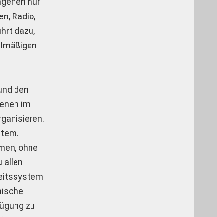
angenen nur
n, Radio,
hrt dazu,
gelmäßigen
 und den
genen im
rganisieren.
stem.
hmen, ohne
 allen
heitssystem
inische
fügung zu