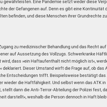
u gewährleisten. Eine Pandemie setzt weder diese Verp
chte der Gefangenen auf. Denn es gibt eine Kontinuität 
alten befinden, und diese Menschen ihrer Grundrechte z
 Zugang zu medizinischer Behandlung und das Recht au
gener auf Aussetzung des Vollzugs. Schwerkranke Häftl
 wird, dass »ein Haftaufenthalt nicht möglich ist«, wer
« deklariert. Dieser Umstand wirft die Frage auf, ob das
che Entscheidungen trifft. Beispielsweise bestätigt da
 wieder die Haftfähigkeit. Und selbst wenn das ATK in 
, stellt dann die Anti-Terror-Abteilung der Polizei fest, d
heit darstellt«, weshalb die Person dennoch in Haft blei