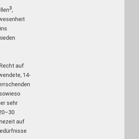
3
llen
,
nwesenheit
ins
mieden
 Recht auf
wendete, 14-
herrschenden
 sowieso
er sehr
 20–30
nezeit auf
bedürfnisse