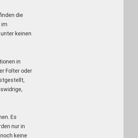
inden die
 im
 unter keinen
tionen in
r Folter oder
tgestellt,
swidrige,
men. Es
rden nur in
ennoch keine