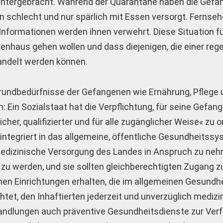
t untergebracht. Während der Quarantäne haben die Gef
 schlecht und nur spärlich mit Essen versorgt. Fernsehe
nformationen werden ihnen verwehrt. Diese Situation fü
enhaus gehen wollen und dass diejenigen, die einer re
andelt werden können.
 Grundbedürfnisse der Gefangenen wie Ernährung, Pflege
 Ein Sozialstaat hat die Verpflichtung, für seine Gefan
her, qualifizierter und für alle zugänglicher Weise« zu o
integriert in das allgemeine, öffentliche Gesundheitssy
 medizinische Versorgung des Landes in Anspruch zu ne
 zu werden, und sie sollten gleichberechtigten Zugang zu
chen Einrichtungen erhalten, die im allgemeinen Gesund
htet, den Inhaftierten jederzeit und unverzüglich mediz
ndlungen auch präventive Gesundheitsdienste zur Ver