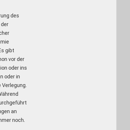
rung des
 der
cher
emie
s gibt
on vor der
ion oder ins
n oder in
e Verlegung.
 Während
urchgeführt
ngen an
mmer noch.