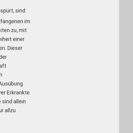
spürt, sind
efangenen im
iten zu, mit
iheit einer
en. Dieser
der
aft
n
e Ausübung
er Erkrankte
sind allein
r allzu