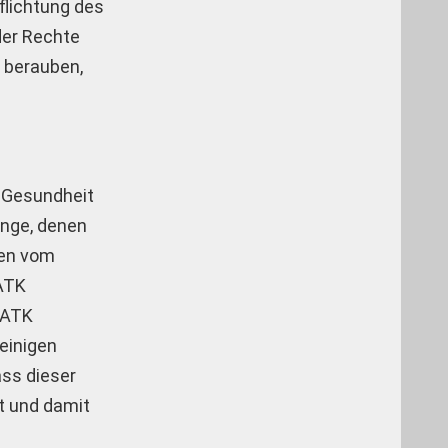
flichtung des
der Rechte
u berauben,
f Gesundheit
inge, denen
den vom
 ATK
s ATK
einigen
ass dieser
bt und damit