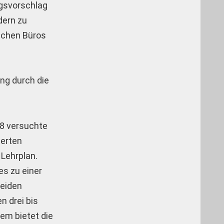
ngsvorschlag
dern zu
ischen Büros
ung durch die
18 versuchte
ierten
Lehrplan.
s zu einer
beiden
n drei bis
em bietet die