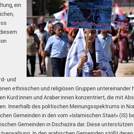
tung, ein
ichen,
ess
u diesem
ion
rd- und
enen ethnischen und religiösen Gruppen untereinander h
en Kurd:innen und Araber:innen konzentriert, die mit Ab
en. Innerhalb des politischen Meinungsspektrums in No
ischen Gemeinden in den vom »Islamischen Staat« (IS) be
ischen Gemeinden in Dschazira dar. Diese unterstützen
stverwaltung. In den arabischen Gemeinden stößt deren 