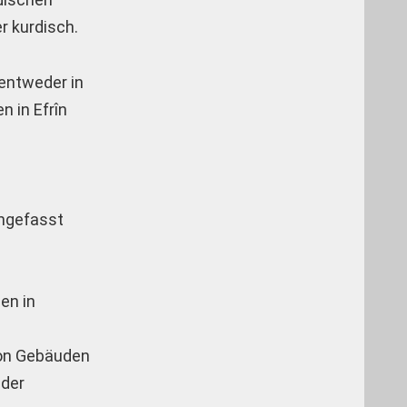
r kurdisch.
 entweder in
n in Efrîn
engefasst
en in
von Gebäuden
 der