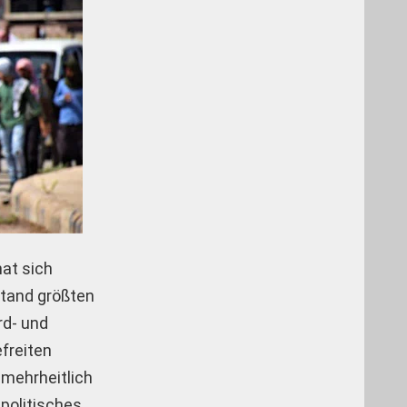
at sich
stand größten
rd- und
freiten
 mehrheitlich
politisches