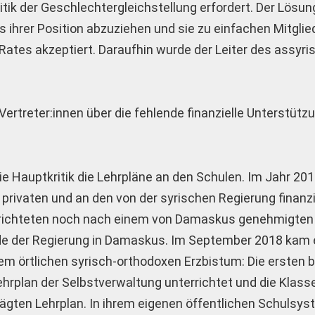
litik der Geschlechtergleichstellung erfordert. Der Lösu
s ihrer Position abzuziehen und sie zu einfachen Mitglie
Rates akzeptiert. Daraufhin wurde der Leiter des assyr
rtreter:innen über die fehlende finanzielle Unterstütz
die Hauptkritik die Lehrpläne an den Schulen. Im Jahr 20
n privaten und an den von der syrischen Regierung finanz
rrichteten noch nach einem von Damaskus genehmigten 
de der Regierung in Damaskus. Im September 2018 kam e
m örtlichen syrisch-orthodoxen Erzbistum: Die ersten 
rplan der Selbstverwaltung unterrichtet und die Klasse
ten Lehrplan. In ihrem eigenen öffentlichen Schulsyst