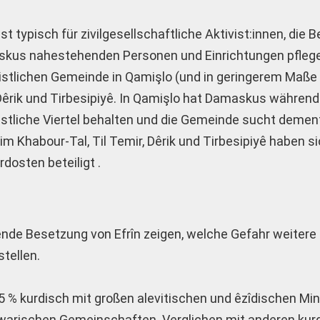
t typisch für zivilgesellschaftliche Aktivist:innen, die
askus nahestehenden Personen und Einrichtungen pflege
istlichen Gemeinde in Qamişlo (und in geringerem Maße
Dêrik und Tirbesipiyê. In Qamişlo hat Damaskus währen
ristliche Viertel behalten und die Gemeinde sucht deme
m Khabour-Tal, Til Temir, Dêrik und Tirbesipiyê haben s
dosten beteiligt .
ßende Besetzung von Efrîn zeigen, welche Gefahr weitere
stellen.
95 % kurdisch mit großen alevitischen und êzîdischen Mi
awarischen Gemeinschaften. Verglichen mit anderen kur