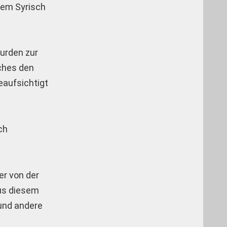
dem Syrisch
urden zur
lches den
eaufsichtigt
ch
er von der
Aus diesem
 und andere