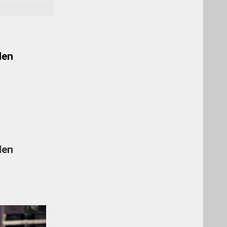
den
den