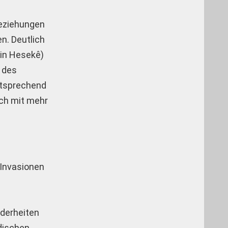
 Beziehungen
n. Deutlich
 in Hesekê)
d des
ntsprechend
ich mit mehr
 Invasionen
nderheiten
dischen