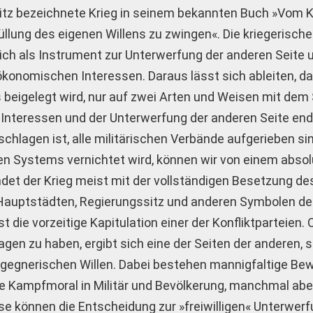
itz bezeichnete Krieg in seinem bekannten Buch »Vom K
üllung des eigenen Willens zu zwingen«. Die kriegerisch
lich als Instrument zur Unterwerfung der anderen Seite u
konomischen Interessen. Daraus lässt sich ableiten, das
 beigelegt wird, nur auf zwei Arten und Weisen mit dem 
 Interessen und der Unterwerfung der anderen Seite en
chlagen ist, alle militärischen Verbände aufgerieben si
hen Systems vernichtet wird, können wir von einem absol
ndet der Krieg meist mit der vollständigen Besetzung de
 Hauptstädten, Regierungssitz und anderen Symbolen de
 die vorzeitige Kapitulation einer der Konfliktparteien.
gen zu haben, ergibt sich eine der Seiten der anderen, st
gegnerischen Willen. Dabei bestehen mannigfaltige Be
de Kampfmoral in Militär und Bevölkerung, manchmal abe
se können die Entscheidung zur »freiwilligen« Unterwer