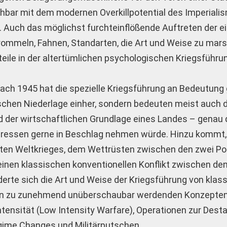
chbar mit dem modernen Overkillpotential des Imperiali
. Auch das möglichst furchteinflößende Auftreten der e
mmeln, Fahnen, Standarten, die Art und Weise zu mars
dteile in der altertümlichen psychologischen Kriegsführu
ach 1945 hat die spezielle Kriegsführung an Bedeutun
rischen Niederlage einher, sondern bedeuten meist auch 
d der wirtschaftlichen Grundlage eines Landes – genau d
eressen gerne in Beschlag nehmen würde. Hinzu kommt,
ten Weltkrieges, dem Wettrüsten zwischen den zwei Po
einen klassischen konventionellen Konflikt zwischen de
rte sich die Art und Weise der Kriegsführung von klas
 hin zu zunehmend unüberschaubar werdenden Konzepte
Intensität (Low Intensity Warfare), Operationen zur Desta
gime Changes und Militärputschen.