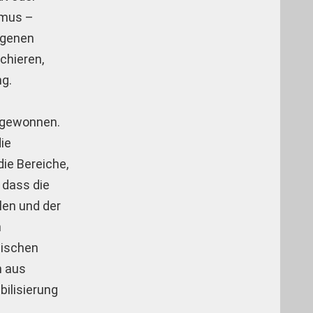
smus –
igenen
chieren,
ng.
g gewonnen.
die
ie Bereiche,
 dass die
len und der
n
sischen
n aus
bilisierung