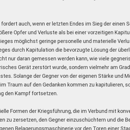
ordert auch, wenn er letzten Endes im Sieg der einen 
ßere Opfer und Verluste als bei einer vorzeitigen Kapitu
ieges möglichst geringe personelle und materielle Verlu
eges durch Kapitulation die bevorzugte Lösung der übe
nicht nur daran gemessen werden kann, wie viele gegner
ärisches Gerät zerstört wurde, sondern vielmehr am Grad
tes. Solange der Gegner von der eigenen Stärke und Mö
ht im Traum auf den Gedanken kommen zu kapitulieren, s
ng den Kampf fortsetzen.
zielle Formen der Kriegsführung, die im Verbund mit konv
llen zu zersetzen, den Gegner einzuschüchtern und die B
eigenen Belagerungsmaschinerie vor den Toren einer Sta