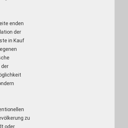
Seite enden
lation der
ste in Kauf
rlegenen
ische
 der
glichkeit
ondern
entionellen
evölkerung zu
dt oder