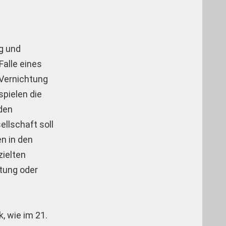
ng und
Falle eines
 Vernichtung
spielen die
 den
llschaft soll
n in den
zielten
htung oder
, wie im 21.