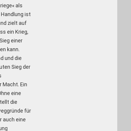
riege« als
e Handlung ist
nd zielt auf
s ein Krieg,
Sieg einer
den kann.
nd und die
uten Sieg der
s
r Macht. Ein
 Ohne eine
ellt die
weggründe für
r auch eine
fung