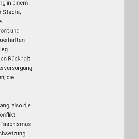
ng in einem
 Städte,
e
ront und
auerhaften
ieg
hen Rückhalt
serversorgung
n, die
ang, also die
onflikt
he Faschismus
rchsetzung