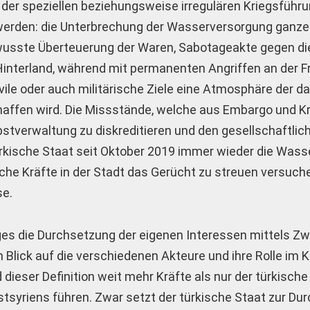
der speziellen beziehungsweise irregulären Kriegsführu
erden: die Unterbrechung der Wasserversorgung ganzer
sste Überteuerung der Waren, Sabotageakte gegen di
 Hinterland, während mit permanenten Angriffen an der F
ile oder auch militärische Ziele eine Atmosphäre der d
fen wird. Die Missstände, welche aus Embargo und Kr
stverwaltung zu diskreditieren und den gesellschaftlic
rkische Staat seit Oktober 2019 immer wieder die Was
he Kräfte in der Stadt das Gerücht zu streuen versuche
se.
eges die Durchsetzung der eigenen Interessen mittels Zw
Blick auf die verschiedenen Akteure und ihre Rolle im K
d dieser Definition weit mehr Kräfte als nur der türkisc
stsyriens führen. Zwar setzt der türkische Staat zur Du