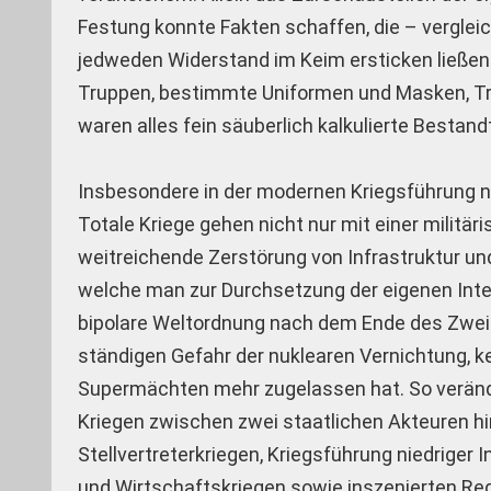
Festung konnte Fakten schaffen, die – verglei
jedweden Widerstand im Keim ersticken ließen
Truppen, bestimmte Uniformen und Masken, Tro
waren alles fein säuberlich kalkulierte Bestan
Insbesondere in der modernen Kriegsführung n
Totale Kriege gehen nicht nur mit einer militä
weitreichende Zerstörung von Infrastruktur un
welche man zur Durchsetzung der eigenen Int
bipolare Weltordnung nach dem Ende des Zwei
ständigen Gefahr der nuklearen Vernichtung, k
Supermächten mehr zugelassen hat. So verände
Kriegen zwischen zwei staatlichen Akteuren
Stellvertreterkriegen, Kriegsführung niedriger 
und Wirtschaftskriegen sowie inszenierten Re