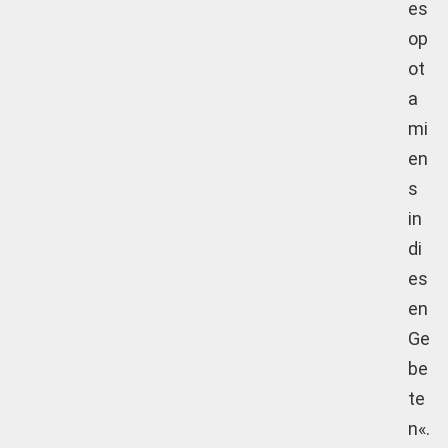
es
op
ot
a
mi
en
s
in
di
es
en
Ge
be
te
n«.