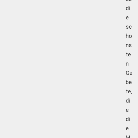
di
e
sc
hö
ns
te
n
Ge
be
te,
di
e
di
e
M