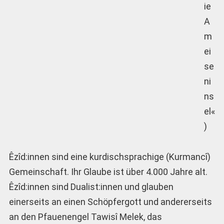
ie
A
m
ei
se
ni
ns
el«
)
Êzîd:innen sind eine kurdischsprachige (Kurmancî)
Gemeinschaft. Ihr Glaube ist über 4.000 Jahre alt.
Êzîd:innen sind Dualist:innen und glauben
einerseits an einen Schöpfergott und andererseits
an den Pfauenengel Tawisî Melek, das