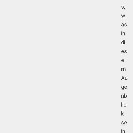
s,
w
as
in
di
es
e
m
Au
ge
nb
lic
k
se
in