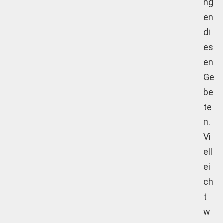
ng
en
di
es
en
Ge
be
te
n.
Vi
ell
ei
ch
t
w