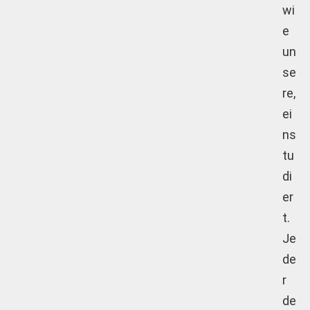
wi
e
un
se
re,
ei
ns
tu
di
er
t.
Je
de
r
de