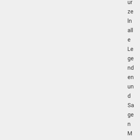
ur
ze
ln
all
e
Le
ge
nd
en
un
d
Sa
ge
n
M