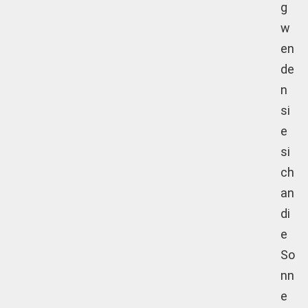
g
w
en
de
n
si
e
si
ch
an
di
e
So
nn
e