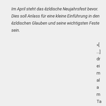
Im April steht das êzîdische Neujahrsfest bevor.
Dies soll Anlass für eine kleine Einführung in den
êzîdischen Glauben und seine wichtigsten Feste
sein.
»[
…]
dr
ei
m
al
a
m
Ta