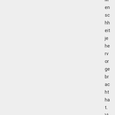
en
sc
hh
eit
je
he
rv
or
ge
br
ac
ht
ha
t.