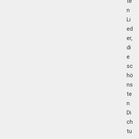
te
n
Li
ed
er,
di
e
sc
hö
ns
te
n
Di
ch
tu