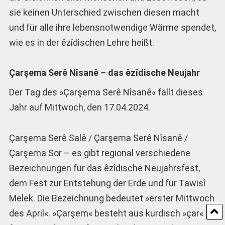
sie keinen Unterschied zwischen diesen macht
und für alle ihre lebensnotwendige Wärme spendet,
wie es in der êzîdischen Lehre heißt.
Çarşema Serê Nîsanê – das êzîdische Neujahr
Der Tag des »Çarşema Serê Nîsanê« fällt dieses
Jahr auf Mittwoch, den 17.04.2024.
Çarşema Serê Salê / Çarşema Serê Nîsanê /
Çarşema Sor – es gibt regional verschiedene
Bezeichnungen für das êzîdische Neujahrsfest,
dem Fest zur Entstehung der Erde und für Tawisî
Melek. Die Bezeichnung bedeutet »erster Mittwoch
des April«. »Çarşem« besteht aus kurdisch »çar«