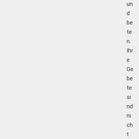
un
d
be
te
n.
Ihr
e
Ge
be
te
si
nd
ni
ch
t