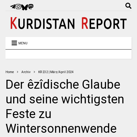
MENU
Home
Archiv
KR 232 | März/April 2024
Der êzîdische Glaube
und seine wichtigsten
Feste zu
Wintersonnenwende