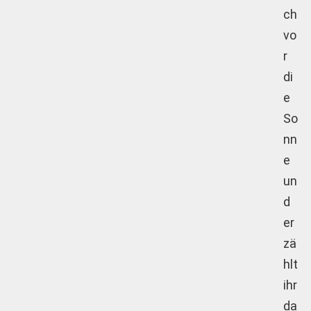
ch
vo
r
di
e
So
nn
e
un
d
er
zä
hlt
ihr
da