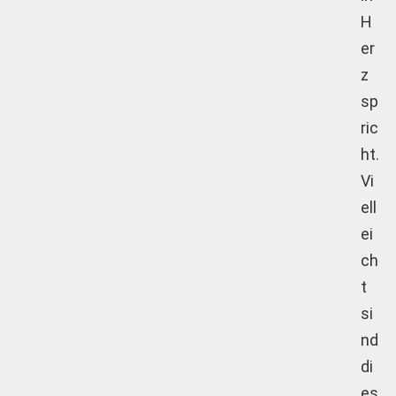
H
er
z
sp
ric
ht.
Vi
ell
ei
ch
t
si
nd
di
es