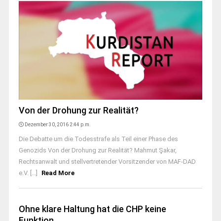
Von der Drohung zur Realität?
Dezember 30, 2016 2:44 p.m.
Die Debatte um die Todesstrafe als Teil einer Phase des
Genozids Von der Drohung zur Realität? Mahmut Şakar,
Rechtsanwalt und stellvertretender Vorsitzender von MAF-DAD
e.V. [...]
Read More
Ohne klare Haltung hat die CHP keine
Funktion