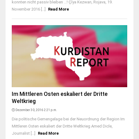
konnten nicht passiv bleiben ...! Çîya Kezwan, Rojava, 19.
November 2016 [...]
Read More
Im Mittleren Osten eskaliert der Dritte
Weltkrieg
Dezember 30, 2016 2:21 p.m.
Die politische Gemengelage bei der Neuordnung der Region Im
Mittleren Osten eskaliert der Dritte Weltkrieg Amed Dicle,
Journalist [...]
Read More