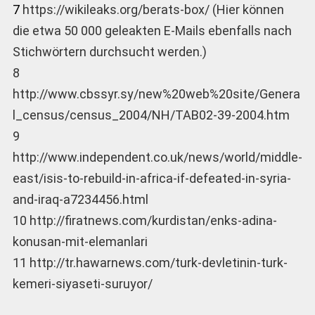
7
https://wikileaks.org/berats-box/ (Hier können
die etwa 50 000 geleakten E-Mails ebenfalls nach
Stichwörtern durchsucht werden.)
8
http://www.cbssyr.sy/new%20web%20site/Genera
l_census/census_2004/NH/TAB02-39-2004.htm
9
http://www.independent.co.uk/news/world/middle-
east/isis-to-rebuild-in-africa-if-defeated-in-syria-
and-iraq-a7234456.html
10 http://firatnews.com/kurdistan/enks-adina-
konusan-mit-elemanlari
11 http://tr.hawarnews.com/turk-devletinin-turk-
kemeri-siyaseti-suruyor/