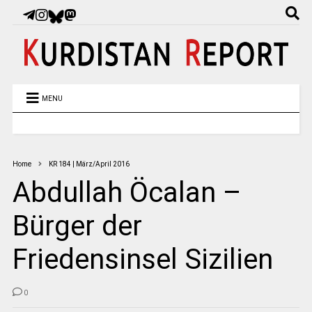
MENU
Home
KR 184 | März/April 2016
Abdullah Öcalan –
Bürger der
Friedensinsel Sizilien
0