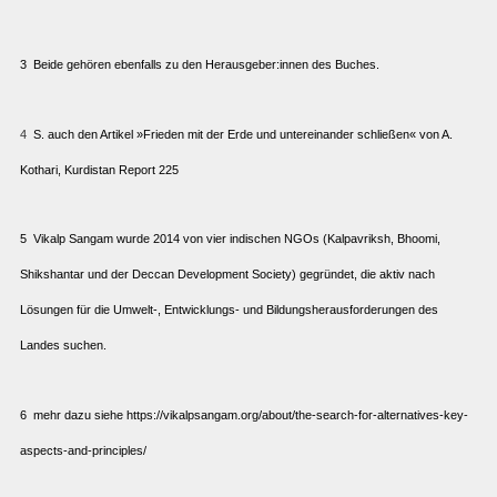
3 Beide gehören ebenfalls zu den Herausgeber:innen des Buches.
4
S. auch den Artikel »Frieden mit der Erde und untereinander schließen« von A.
Kothari, Kurdistan Report 225
5 Vikalp Sangam wurde 2014 von vier indischen NGOs (Kalpavriksh, ­Bhoomi,
Shikshantar und der Deccan Development Society) gegründet, die aktiv nach
Lösungen für die Umwelt-, Entwicklungs- und Bildungsherausforderungen des
Landes suchen.
6 mehr dazu siehe
https://vikalpsangam.org/about/the-search-for-alternatives-key-
aspects-and-principles/