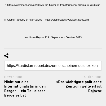
7
https://www.meer.com/en/70676-the-flower-of-transformation-blooms-in-kurdistan
8 Global Tapestry of Alternatives –
https://globaltapestryofalternatives.org
Kurdistan Report 229 | September / Oktober 2023
Newer Post
Older Post
Nicht nur eine
»Das wichtigste politische
Internationalistin in den
Zentrum weltweit ist
Bergen – ein Teil dieser
Rojava«
Berge selbst