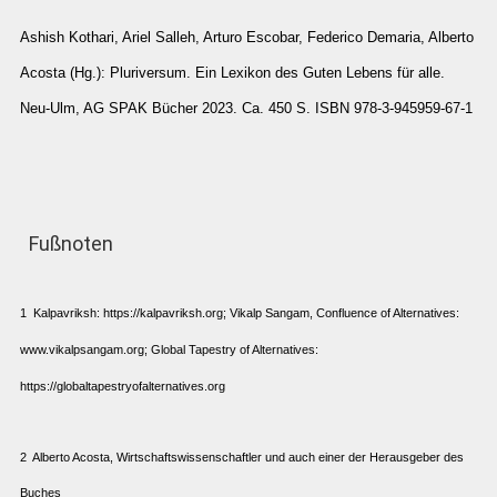
Ashish Kothari, Ariel Salleh, Arturo Escobar, Federico Demaria, Alberto
Acosta (Hg.): Pluriversum. Ein Lexikon des Guten Lebens für alle.
Neu-Ulm, AG SPAK Bücher 2023. Ca. 450 S. ISBN 978-3-945959-67-1
Fußnoten
1
Kalpavriksh:
https://kalpavriksh.org
; Vikalp Sangam, Confluence of ­Alternatives:
www.vikalpsangam.org
; Global Tapestry of Alternatives: ­
https://globaltapestryofalternatives.org
2 Alberto Acosta, Wirtschaftswissenschaftler und auch einer der Herausgeber des
Buches