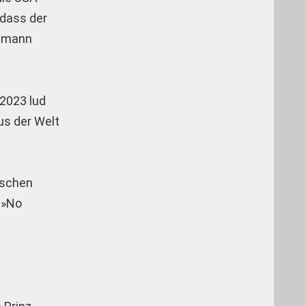
 dass der
tsmann
 2023 lud
us der Welt
ischen
e »No