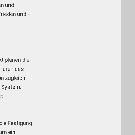
en und
rieden und ­
t planen die
kturen des
on zugleich
t System.
st
die Festigung
 um ein