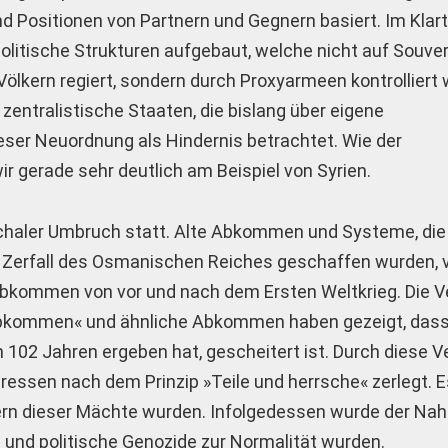
 Positionen von Partnern und Gegnern basiert. Im Klart
itische Strukturen aufgebaut, welche nicht auf Souver
Völkern regiert, sondern durch Proxyarmeen kontrolliert
zentralistische Staaten, die bislang über eigene
eser Neuordnung als Hindernis betrachtet. Wie der
 gerade sehr deutlich am Beispiel von Syrien.
ochaler Umbruch statt. Alte Abkommen und Systeme, die 
 Zerfall des Osmanischen Reiches geschaffen wurden, v
 Abkommen von vor und nach dem Ersten Weltkrieg. Die V
abkommen« und ähnliche Abkommen haben gezeigt, dass
 102 Jahren ergeben hat, gescheitert ist. Durch diese V
ressen nach dem Prinzip »Teile und herrsche« zerlegt. 
gern dieser Mächte wurden. Infolgedessen wurde der Na
ege und politische Genozide zur Normalität wurden.