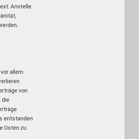
ext: Anstelle
änität,
 werden.
vor allem
erlieren
erträge von
 die
erträge
Es entstanden
he Osten zu