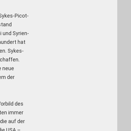
 Sykes-Picot-
stand
 und Syrien-
hundert hat
en. Sykes-
schaffen.
e neue
tem der
orbild des
aten immer
die auf der
die USA –