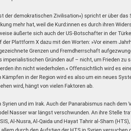
 der demokratischen Zivilisation«) spricht er über das
ung mehr hat, weil die Kurd:innen es durch ihren Wider
ise äußerte sich auch der US-Botschafter in der Türkei
 der Plattform X dazu mit den Worten: »Vor einem Jahr
t gezeichnete Grenzen und Fremdherrschaft aufgezwung
s imperialistischen Gründen auf – nicht, um Frieden zu 
erden ihn nicht wiederholen.« Offensichtlich wird es ein
en Kämpfen in der Region wird es also um ein neues Sys
hen wird, hängt von vielen Faktoren ab.
n Syrien und im Irak. Auch der Panarabismus nach dem V
el Nasser war längst verschwunden. An ihre Stelle tr
SIS, Al-Nusra, Al-Qaida und Hayat Tahrir al-Sham (HTS), 
 allem durch den Aufstieg der HTS in Syrien versuchen 