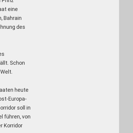
 Prinz
aat eine
n, Bahrain
ichnung des
es
ällt. Schon
 Welt.
taaten heute
host-Europa-
rridor soll in
l führen, von
r Korridor