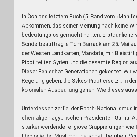
In Öcalans letztem Buch (5. Band vom »Manifest
Abkommen, das seiner Meinung nach keine Wirk
bedeutungslos gemacht hätten. Erstaunlicherwe
Sonderbeauftragte Tom Barrack am 25. Mai auf
der Westen Landkarten, Mandate, mit Bleistif
Picot teilten Syrien und die gesamte Region au
Dieser Fehler hat Generationen gekostet. Wir w
Regelung geben, die Sykes-Picot ersetzt. In d
kolonialen Ausbeutung gehen. Wie dieses ausse
Unterdessen zerfiel der Baath-Nationalismus i
ehemaligen ägyptischen Präsidenten Gamal Abd
stärker werdende religiöse Gruppierungen wie I
Ideologie der Muslimbruderschaft beruhen. Vor