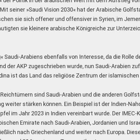
 der Politik in der arabischen Welt mit dem Aufstieg von
t seiner »Saudi Vision 2030« hat der Arabische Golfst
chen sie sich offener und offensiver in Syrien, im Jeme
mutigten sie kleinere arabische Königreiche zur Unterze
ng« Saudi-Arabiens ebenfalls von Interesse, da die Rolle d
nd der AKP zugeschrieben wurde, nun Saudi-Arabien zuf
dina ist das Land das religiöse Zentrum der islamischen
r-Reichtümern sind Saudi-Arabien und die anderen Golfs
ung weiter stärken können. Ein Beispiel ist der Indien-Na
fel im Jahr 2023 in Indien vereinbart wurde. Der IMEC-Ko
ischen Emirate nach Saudi-Arabien, Jordanien und Israe
ießlich nach Griechenland und weiter nach Europa. Diese