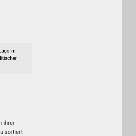
 Lage im
itischer
n ihrer
u sortiert