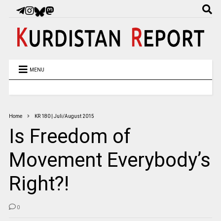
MENU
Home
KR 180 | Juli/August 2015
Is Freedom of
Movement Everybody’s
Right?!
0