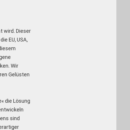
t wird. Dieser
die EU, USA,
 diesem
igene
ken. Wir
hren Gelüsten
e« die Lösung
entwickeln
tens sind
rartiger