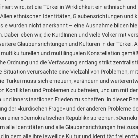
niert wird, ist die Türkei in Wirklichkeit ein ethnisch und
t. Allen ethnischen Identitäten, Glaubensrichtungen und k
 sie wurden nicht anerkannt – eine Ausnahme bilden hier
. Dabei leben wir, die KurdInnen und viele Völker mit ve
weitere Glaubensrichtungen und Kulturen in der Türkei. 
multikulturellen und multilingualen Konstellation gemäß
he Ordnung und die Verfassung entlang strikt zentralist
 Situation verursachte eine Vielzahl von Problemen, mi
ie Türkei muss sich erneuern, verändern und weiterentw
n Konflikten und Problemen zu befreien, und um mit de
 und innerstaatlichen Frieden zu schaffen. In dieser P
sung der »kurdischen Frage« und der anderen Probleme der
 von einer »Demokratischen Republik« sprechen. »Demok
em alle Identitäten und alle Glaubensrichtungen frei z
in dem alle ihre jeweilige Kultur und Identität frei ent