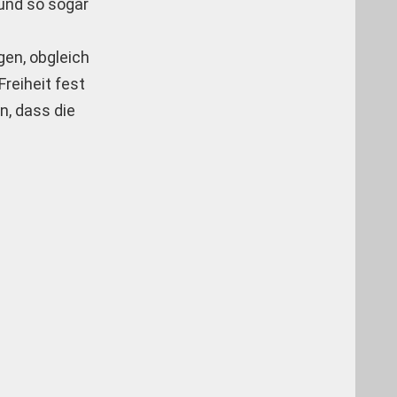
 und so sogar
en, obgleich
reiheit fest
n, dass die