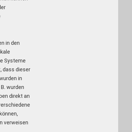
der
e
en in den
okale
che Systeme
, dass dieser
 wurden in
 B. wurden
pen direkt an
 verschiedene
 können,
en verweisen