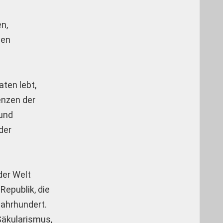
n,
ien
ten lebt,
enzen der
 und
der
der Welt
Republik, die
Jahrhundert.
Säkularismus,