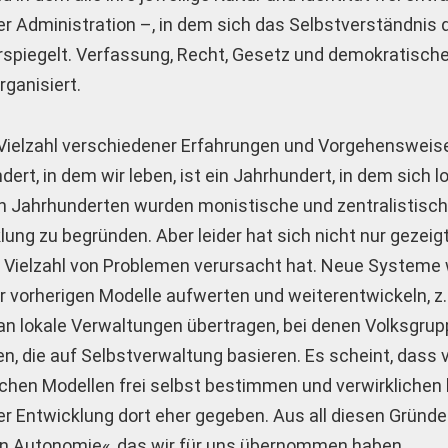
der Administration –, in dem sich das Selbstverständnis 
erspiegelt. Verfassung, Recht, Gesetz und demokratisch
ganisiert.
e Vielzahl verschiedener Erfahrungen und Vorgehensweis
ert, in dem wir leben, ist ein Jahrhundert, in dem sich l
n Jahrhunderten wurden monistische und zentralistis
ng zu begründen. Aber leider hat sich nicht nur gezeigt
e Vielzahl von Problemen verursacht hat. Neue Systeme
r vorherigen Modelle aufwerten und weiterentwickeln, z.
an lokale Verwaltungen übertragen, bei denen Volksgrup
n, die auf Selbstverwaltung basieren. Es scheint, dass
lchen Modellen frei selbst bestimmen und verwirklichen
er Entwicklung dort eher gegeben. Aus all diesen Gründ
en Autonomie«, das wir für uns übernommen haben.