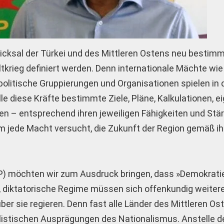
icksal der Türkei und des Mittleren Ostens neu bestimm
tkrieg definiert werden. Denn internationale Mächte wie 
 politische Gruppierungen und Organisationen spielen in
lle diese Kräfte bestimmte Ziele, Pläne, Kalkulationen, e
– entsprechend ihren jeweiligen Fähigkeiten und Stär
em jede Macht versucht, die Zukunft der Region gemäß i
P) möchten wir zum Ausdruck bringen, dass »Demokrati
e, diktatorische Regime müssen sich offenkundig weiter
er sie regieren. Denn fast alle Länder des Mittleren Os
alistischen Ausprägungen des Nationalismus. Anstelle de