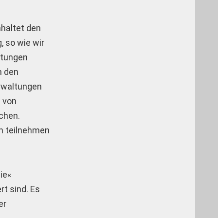
nhaltet den
, so wie wir
istungen
n den
erwaltungen
g von
chen.
en teilnehmen
ie«
rt sind. Es
er