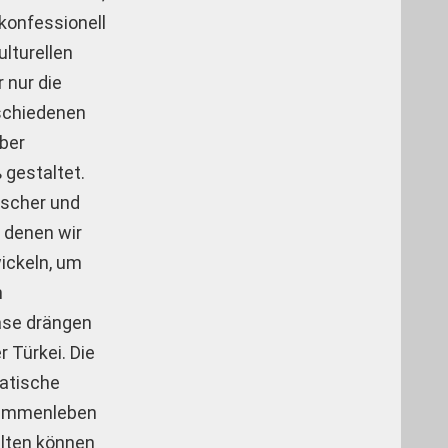
 konfessionell
ulturellen
 nur die
rschiedenen
Aber
 gestaltet.
ischer und
t denen wir
ickeln, um
n
hase drängen
 Türkei. Die
ratische
usammenleben
falten können