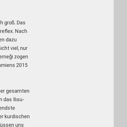
h groß. Das
reflex. Nach
en dazu
cht viel, nur
Derneği zogen
tamiens 2015
 der gesamten
 das Ilısu-
rendste
er kurdischen
müssen uns