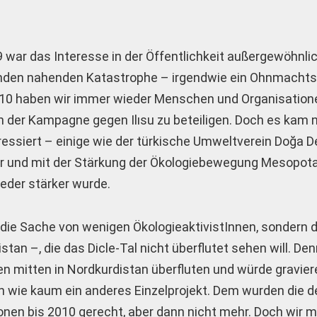
 war das Interesse in der Öffentlichkeit außergewöhnlic
henden nahenden Katastrophe – irgendwie ein Ohnmachts
10 haben wir immer wieder Menschen und Organisation
n der Kampagne gegen Ilısu zu beteiligen. Doch es kam ni
ressiert – einige wie der türkische Umweltverein Doğa 
ter und mit der Stärkung der Ökologiebewegung Mesopo
eder stärker wurde.
ur die Sache von wenigen ÖkologieaktivistInnen, sondern
an –, die das Dicle-Tal nicht überflutet sehen will. Denn
gen mitten in Nordkurdistan überfluten und würde gravie
en wie kaum ein anderes Einzelprojekt. Dem wurden die d
nen bis 2010 gerecht, aber dann nicht mehr. Doch wir 