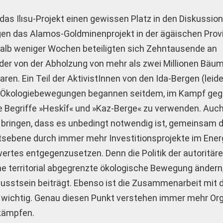
 das Ilısu-Projekt einen gewissen Platz in den Diskussi
egen das Alamos-Goldminenprojekt in der ägäischen Prov
rhalb weniger Wochen beteiligten sich Zehntausende an
lder von der Abholzung von mehr als zwei Millionen Bäu
ren. Ein Teil der AktivistInnen von den Ida-Bergen (leide
ere Ökologiebewegungen begannen seitdem, im Kampf geg
ie Begriffe »Heskîf« und »Kaz-Berge« zu verwenden. Auch
bringen, dass es unbedingt notwendig ist, gemeinsam 
tsebene durch immer mehr Investitionsprojekte im Ener
ertes entgegenzusetzen. Denn die Politik der autoritär
elne territorial abgegrenzte ökologische Bewegung änder
usstsein beiträgt. Ebenso ist die Zusammenarbeit mit 
 wichtig. Genau diesen Punkt verstehen immer mehr Org
 kämpfen.