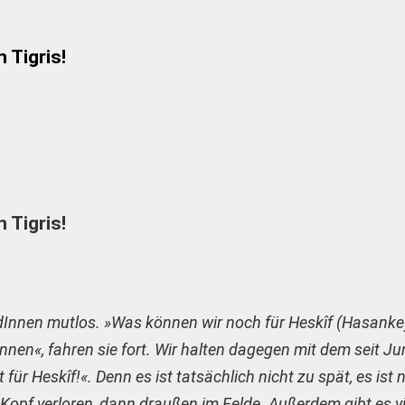
 Tigris!
 Tigris!
ndInnen mutlos. »Was können wir noch für Heskîf (Hasanke
onnen«, fahren sie fort. Wir halten dagegen mit dem seit J
für Heskîf!«. Denn es ist tatsächlich nicht zu spät, es ist n
 Kopf verloren, dann draußen im Felde. Außerdem gibt es v