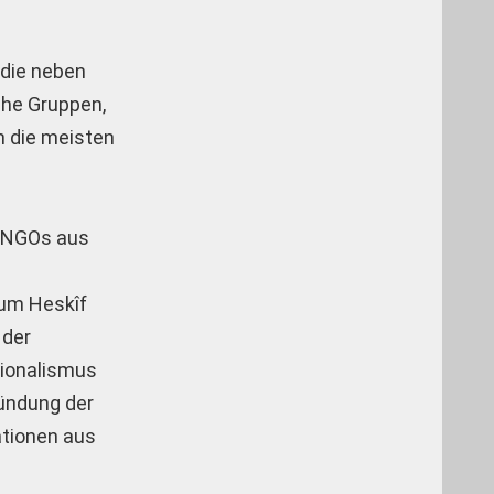
 die neben
sche Gruppen,
n die meisten
d NGOs aus
 um Heskîf
 der
tionalismus
ründung der
sationen aus