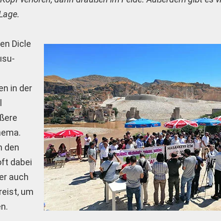
 Lage.
en Dicle
ısu-
n in der
l
ößere
thema.
n den
ft dabei
ber auch
reist, um
n.