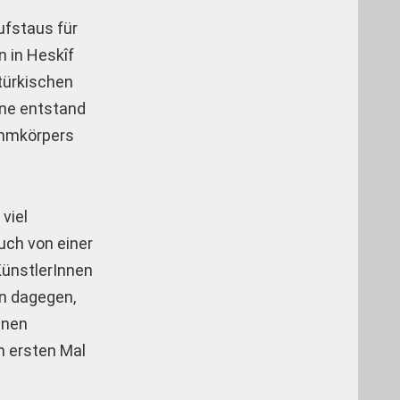
ufstaus für
n in Heskîf
türkischen
ne entstand
Dammkörpers
viel
uch von einer
KünstlerInnen
en dagegen,
enen
m ersten Mal