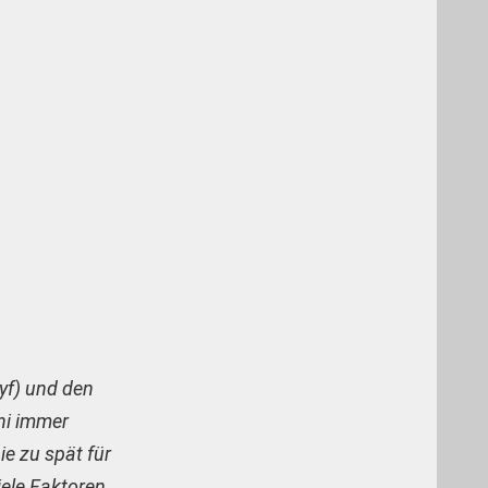
yf) und den
uni immer
ie zu spät für
iele Faktoren