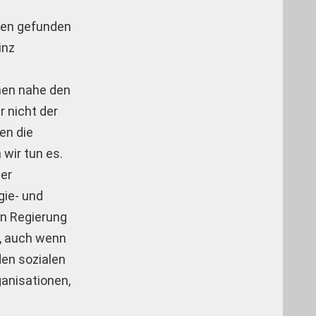
onen gefunden
inz
men nahe den
r nicht der
en die
 wir tun es.
der
gie- und
en Regierung
n, auch wenn
den sozialen
anisationen,