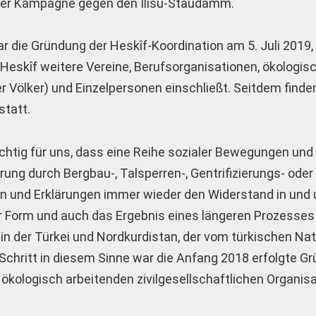
n der Kampagne gegen den Ilısu-Staudamm.
ar die Gründung der Heskîf-Koordination am 5. Juli 2019,
n Heskîf weitere Vereine, Berufsorganisationen, ökologi
Völker) und Einzelpersonen einschließt. Seitdem finde
statt.
wichtig für uns, dass eine Reihe sozialer Bewegungen un
rung durch Bergbau-, Talsperren-, Gentrifizierungs- oder
ten und Erklärungen immer wieder den Widerstand in und
r Form und auch das Ergebnis eines längeren Prozesses
n der Türkei und Nordkurdistan, der vom türkischen Na
 Schritt in diesem Sinne war die Anfang 2018 erfolgte G
 52 ökologisch arbeitenden zivilgesellschaftlichen Organi