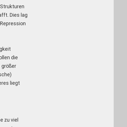
 Strukturen
fft. Dies lag
n Repression
gkeit
llen die
n größer
sche)
res liegt
e zu viel