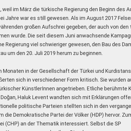
 weil im März die türkische Regierung den Beginn des A
i Jahre war es still gewesen. Als im August 2017 Felse
währenden großen Aufschrei gegeben, der auch von den 
mmen wurde. Die seit diesem Juni anwachsende Kampag
ische Regierung viel schwieriger gewesen, den Bau des 
au um den 20. Juli 2019 herum zu beginnen.
 Monaten in der Gesellschaft der Türkei und Kurdistans 
rten sich in verschiedener Form kritisch. Sie wurden a
ürkischer KünstlerInnen angetrieben. Etliche berühmte 
ra Doğan, Haluk Levent wandten sich mit Erklärungen off
tionelle politische Parteien stellten sich in den vergang
em die Demokratische Partei der Völker (HDP) hervor. Zu
ei (CHP) an der Thematik interessiert. Selbst die SP