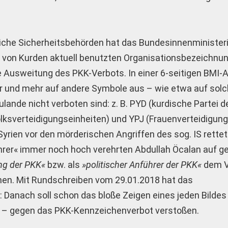
iche Sicherheitsbehörden hat das Bundesinnenminister
 von Kurden aktuell benutzten Organisationsbezeichnu
Ausweitung des PKK-Verbots. In einer 6-seitigen BMI-A
 und mehr auf andere Symbole aus – wie etwa auf solc
lande nicht verboten sind: z. B. PYD (kurdische Partei d
lksverteidigungseinheiten) und YPJ (Frauenverteidigung
rien vor den mörderischen Angriffen des sog. IS rette
hrer« immer noch hoch verehrten Abdullah Öcalan auf g
ng der PKK«
bzw. als
»politischer Anführer der PKK«
dem V
nen. Mit Rundschreiben vom 29.01.2018 hat das
Danach soll schon das bloße Zeigen eines jeden Bildes
– gegen das PKK-Kennzeichenverbot verstoßen.