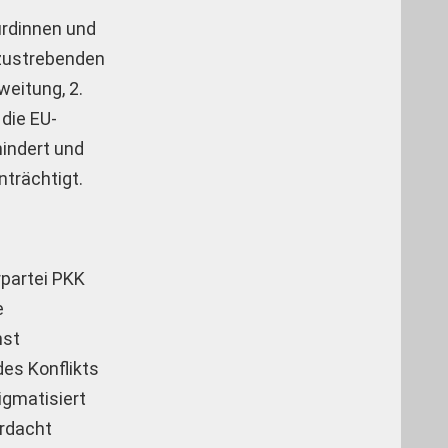
urdinnen und
nzustrebenden
weitung, 2.
 die EU-
hindert und
nträchtigt.
rpartei PKK
e
nst
des Konflikts
igmatisiert
erdacht