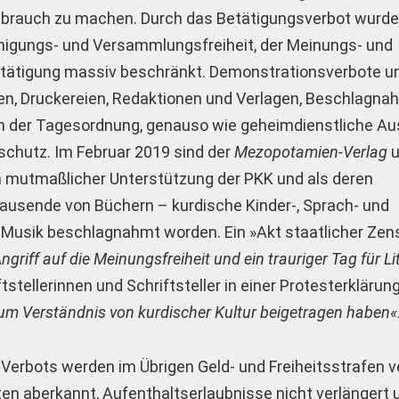
rauch zu machen. Durch das Betätigungsverbot wurde
inigungs- und Versammlungsfreiheit, der Meinungs- und
 Betätigung massiv beschränkt. Demonstrationsverbote u
n, Druckereien, Redaktionen und Verlagen, Beschlagn
an der Tagesordnung, genauso wie geheimdienstliche A
sschutz. Im Februar 2019 sind der
Mezopotamien-Verlag
u
 mutmaßlicher Unterstützung der PKK und als deren
Tausende von Büchern – kurdische Kinder-, Sprach- und
Musik beschlagnahmt worden. Ein »Akt staatlicher Zens
ngriff auf die Meinungsfreiheit und ein trauriger Tag für L
tstellerinnen und Schriftsteller in einer Protesterklärun
zum Verständnis von kurdischer Kultur beigetragen haben«
Verbots werden im Übrigen Geld- und Freiheitsstrafen v
en aberkannt, Aufenthaltserlaubnisse nicht verlängert 