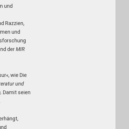
n und
nd Razzien,
ahmen und
usforschung
nd der
MIR
ur«, wie Die
iteratur und
g. Damit seien
.
erhängt,
und