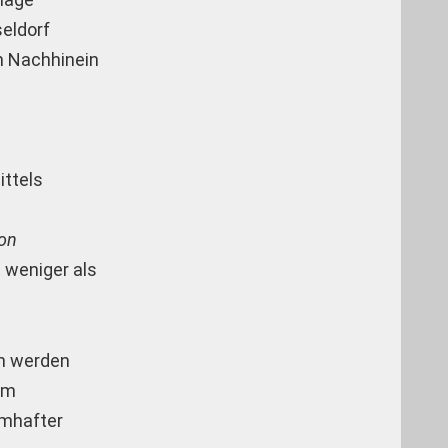
eldorf
m Nachhinein
ittels
von
t weniger als
en werden
um
amhafter