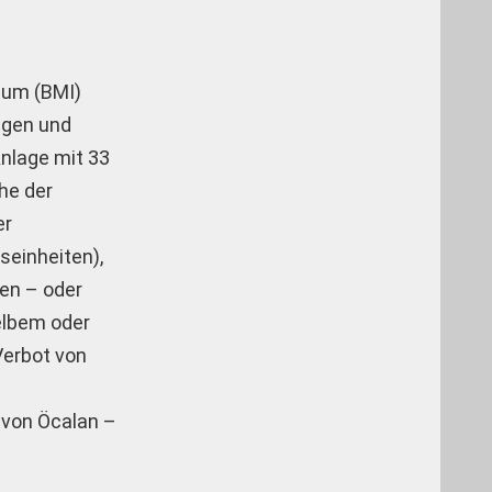
ium (BMI)
ngen und
nlage mit 33
he der
er
seinheiten),
ten – oder
elbem oder
erbot von
 von Öcalan –