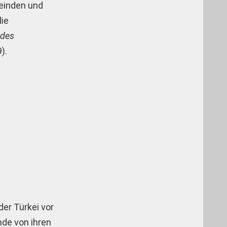
Feinden und
die
 des
).
der Türkei vor
nde von ihren