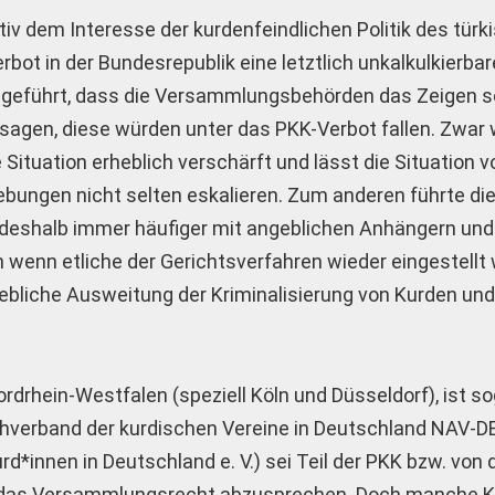
tiv dem Interesse der kurdenfeindlichen Politik des tür
ot in der Bundesrepublik eine letztlich unkalkulkierbar
 geführt, dass die Versammlungsbehörden das Zeigen s
agen, diese würden unter das PKK-Verbot fallen. Zwar 
 Situation erheblich verschärft und lässt die Situation v
ungen nicht selten eskalieren. Zum anderen führte die
 deshalb immer häufiger mit angeblichen Anhängern und
wenn etliche der Gerichtsverfahren wieder eingestellt 
bliche Ausweitung der Kriminalisierung von Kurden und
rhein-Westfalen (speziell Köln und Düsseldorf), ist so
chverband der kurdischen Vereine in Deutschland NAV-
innen in ­Deutschland e. V.) sei Teil der PKK bzw. von 
 das Versammlungsrecht abzusprechen. Doch manche K