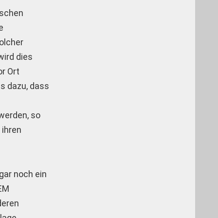
kischen
e
olcher
wird dies
or Ort
s dazu, dass
werden, so
 ihren
gar noch ein
DEM
deren
lage