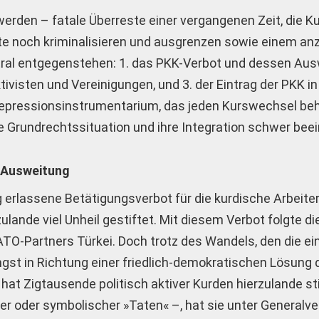
 werden – fatale Überreste einer vergangenen Zeit, die K
te noch kriminalisieren und ausgrenzen sowie einem a
tral entgegenstehen: 1. das PKK-Verbot und dessen Aus
ivisten und Vereinigungen, und 3. der Eintrag der PKK in
 Repressionsinstrumentarium, das jeden Kurswechsel be
re Grundrechtssituation und ihre Integration schwer beei
n Ausweitung
g erlassene Betätigungsverbot für die kurdische Arbeite
lande viel Unheil gestiftet. Mit diesem Verbot folgte di
O-Partners Türkei. Doch trotz des Wandels, den die ei
ngst in Richtung einer friedlich-demokratischen Lösung 
s hat Zigtausende politisch aktiver Kurden hierzulande st
ler oder symbolischer »Taten« –, hat sie unter Generalv