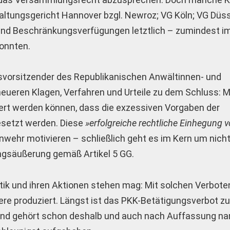
altungsgericht Hannover bzgl. Newroz; VG Köln; VG Düss
und Beschränkungsverfügungen letztlich – zumindest i
konnten.
desvorsitzender des Republikanischen Anwältinnen- und
ueren Klagen, Verfahren und Urteile zu dem Schluss: M
ert werden können, dass die exzessiven Vorgaben der
esetzt werden. Diese
»erfolgreiche rechtliche Einhegung 
enwehr motivieren – schließlich geht es im Kern um nich
ngsäußerung gemäß Artikel 5 GG.
litik und ihren Aktionen stehen mag: Mit solchen Verbot
tere produziert. Längst ist das PKK-Betätigungsverbot z
nd gehört schon deshalb und auch nach Auffassung n