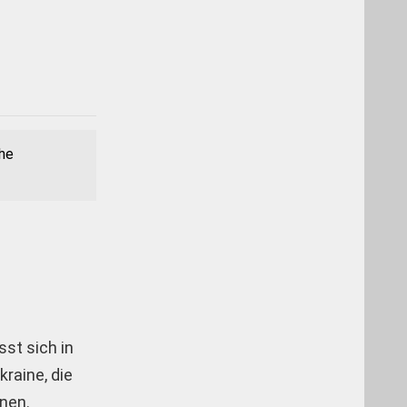
che
sst sich in
raine, die
onen.