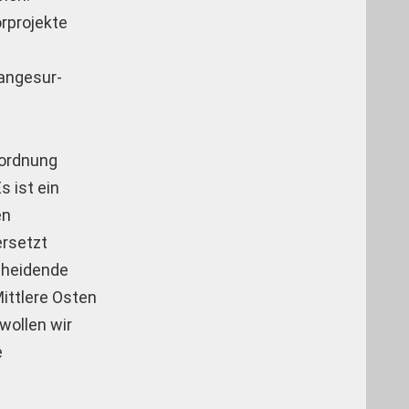
orprojekte
Sangesur-
uordnung
s ist ein
en
ersetzt
cheidende
Mittlere Osten
 wollen wir
e