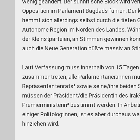
wenig geändert. Der sunnitische Block wird ver
Opposition im Parlament Bagdads führen. Der k
hemmt sich allerdings selbst durch die tiefen
Autonome Region im Norden des Landes. Während
der Kleinstparteien, an Stimmen gewinnen konnt
auch die Neue Genera­tion büßte massiv an St
Laut Verfassung muss innerhalb von 15 Tagen n
zu­sammentreten, alle Parlamentarier:innen mü
Repräsentantenrats¹ sowie seine/ihre beiden 
müssen der Präsident/die Prä­sidentin des Irak
Premierministerin³ bestimmt werden. In An­be
einiger Politolog:innen, ist es aber durchaus w
hinziehen wird.