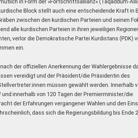
mutlich in Form der »Fortschrittsallianz« (Taqaddum-Alli
urdische Block stellt auch eine entscheidende Kraft in 
 Gräben zwischen den kurdischen Parteien und seinen Fo
 alle kurdischen Parteien in ihren jeweiligen Regione
en, verlor die Demokratische Partei Kurdistans (PDK) vi
immen ein.
ach der of­fi­­ziellen Anerkennung der Wahlergebnisse 
ssen vereidigt und der Präsident/die Präsidentin des
Stellvertreter:innen müssen gewählt werden. Innerhalb 
² und innerhalb von 120 Tagen der Premierminister/die
tracht der Erfahrungen vergangener Wahlen und den Ein
ahrscheinlich, dass sich die Regierungsbildung bis Ende 