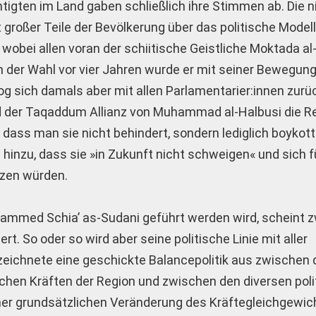
htigten im Land gaben schließlich ihre Stimmen ab. Die n
 großer Teile der Bevölkerung über das politische Modell
 wobei allen voran der schiitische Geistliche Moktada al
n der Wahl vor vier Jahren wurde er mit seiner Bewegung
og sich damals aber mit allen Parlamentarier:innen zu­rüc
d der Taqaddum Allianz von Muhammad al-Halbusi die R
, dass man sie nicht behindert, sondern lediglich boykot
h hinzu, dass sie »in Zukunft nicht schweigen« und sich f
tzen würden.
hammed Schia’ as-Sudani geführt werden wird, scheint 
rt. So oder so wird aber seine politische Linie mit aller
 zeichnete eine geschickte Balancepolitik aus zwischen
schen Kräften der Region und zwischen den diversen pol
einer grundsätzlichen Veränderung des Kräftegleichgewi