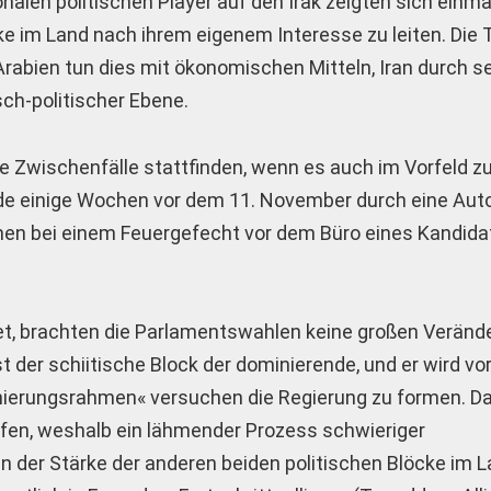
onalen politischen Player auf den Irak zeigten sich einm
e im Land nach ihrem eigenem Interesse zu leiten. Die Tü
Arabien tun dies mit ökonomischen Mitteln, Iran durch s
sch-politischer Ebene.
e Zwischenfälle stattfinden, wenn es auch im Vorfeld z
rde einige Wochen vor dem 11. November durch eine Au
en bei einem Feuergefecht vor dem Büro eines Kandida
et, brachten die Parlamentswahlen keine großen Veränd
st der schiitische Block der dominierende, und er wird vo
nierungsrahmen« versu­chen die Regierung zu formen. Da
affen, weshalb ein lähmender Prozess schwieriger
 der Stärke der anderen beiden politischen Blöcke im L