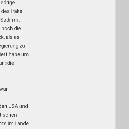
iedrige
 des Iraks
-Sadr mit
 noch die
k, als es
egierung zu
tiert habe um
ür »die
zwar
 den USA und
itischen
chts im Lande