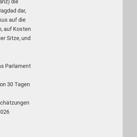
anz) die
Bagdad dar,
kus auf die
n, auf Kosten
er Sitze, und
das Parlament
von 30 Tagen
­schätzungen
2026