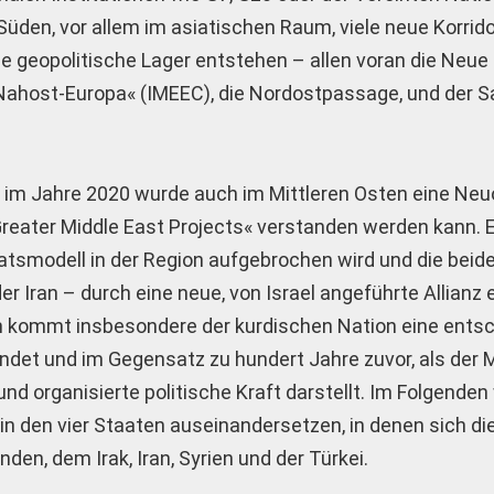
den, vor allem im asiatischen Raum, ­viele neue Korrid
e geopolitische Lager entstehen – allen voran die Neue
-Nahost-Europa« (IMEEC), die Nordostpassage, und der 
m Jahre 2020 wurde auch im Mittleren Osten eine Ne
reater Middle East Projects« verstanden werden kann. E
aatsmodell in der Region aufgebrochen wird und die beid
r Iran – durch eine neue, von Israel angeführte Allianz 
en kommt insbesondere der kurdischen Nation eine ents
findet und im Gegensatz zu hundert Jahre zuvor, als der 
nd organisierte politische Kraft darstellt. Im Folgenden
 in den vier Staaten auseinandersetzen, in denen sich di
den, dem Irak, Iran, Syrien und der Türkei.