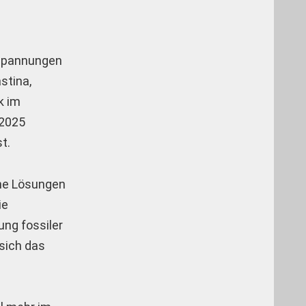
 Spannungen
stina,
k im
 2025
t.
ine Lösungen
ie
ung fossiler
 sich das