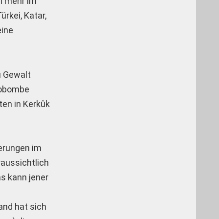
al mehr im
rkei, Katar,
eine
u Gewalt
tobombe
ten in Kerkûk
erungen im
raussichtlich
s kann jener
and hat sich