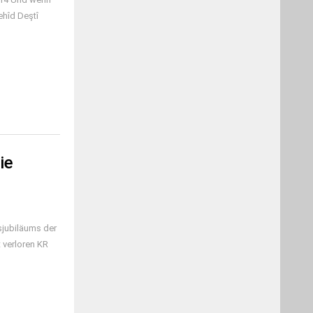
ehîd Deştî
ie
jubiläums der
 verloren KR