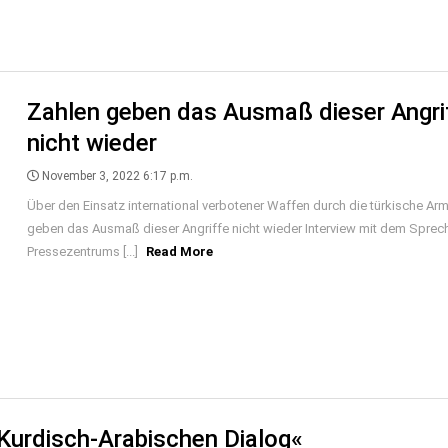
Zahlen geben das Ausmaß dieser Angri
nicht wieder
November 3, 2022 6:17 p.m.
Über den Einsatz international verbotener Waffen durch die türkische Ar
geben das Ausmaß dieser Angriffe nicht wieder Interview mit dem Sprec
Pressezentrums [...]
Read More
Kurdisch-Arabischen Dialog«