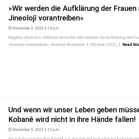
»Wir werden die Aufklärung der Frauen 
Jineolojî vorantreiben«
November 3, 2022 6:14 p.m.
Nagihan Akarsel in Silêmanî ermordet »Wir werden die Aufklärung der Fra
Jineolojî vorantreiben« Jineolojî Akademie, 4. Oktober 2022 [...]
Read Mo
Und wenn wir unser Leben geben müss
Kobanê wird nicht in ihre Hände fallen!
November 3, 2022 6:13 p.m.
Ein autobiographischer Bericht aus der Zeit der Verteidigung Kobanês 