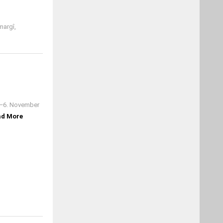
margî,
5.‒6. November
ad More