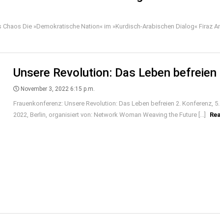
s Chaos Die »Demokratische Nation« im »Kurdisch-Arabischen Dialog« Firaz A
Unsere Revolution: Das Leben befreien
November 3, 2022 6:15 p.m.
Frauenkonferenz: Unsere Revolution: Das Leben befreien 2. Konferenz, 
2022, Berlin, organisiert von: Network Woman Weaving the Future [...]
Re