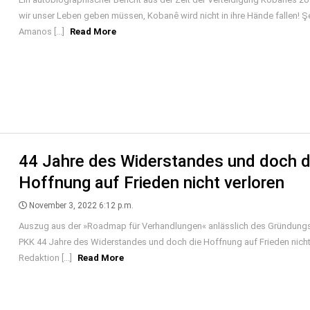
wir unser Leben geben müssen, Kobanê wird nicht in ihre Hände fallen! Ş
Amanos [...]
Read More
44 Jahre des Widerstandes und doch d
Hoffnung auf Frieden nicht verloren
November 3, 2022 6:12 p.m.
Auszug aus der »Roadmap für Verhandlungen« anlässlich des Gründungs
PKK 44 Jahre des Widerstandes und doch die Hoffnung auf Frieden nicht
Redaktion [...]
Read More