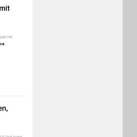
mit
uen mit
re
en,
2014 Und wenn