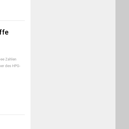
ffe
mee Zahlen
her des HPG-