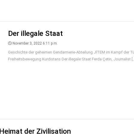
Der illegale Staat
November 3, 2022 6:11 p.m.
Geschichte der geheimen Gendarmerie-Abteilung JİTEM im Kampf der Tü
Freiheitsbewegung Kurdistans Der illegale Staat Ferda Çetin, Journalist [..
eimat der Zivilisation