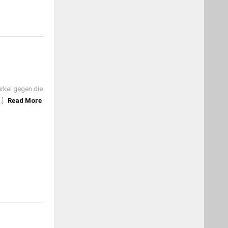
rkei gegen die
.]
Read More