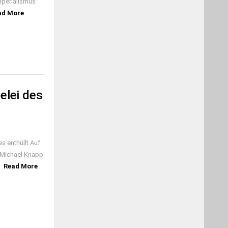
mperialismus
ad More
elei des
s enthüllt Auf
e Michael Knapp
]
Read More