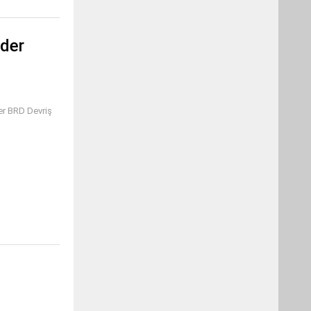
 der
er BRD Devriş