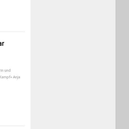
ar
rin und
n Kampf« Anja