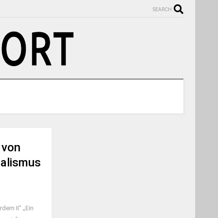
SEARCH
 von
ialismus
dern II" „Ein