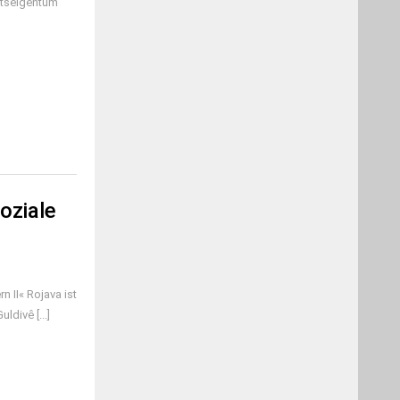
ftseigentum
oziale
n II« Rojava ist
divê [...]