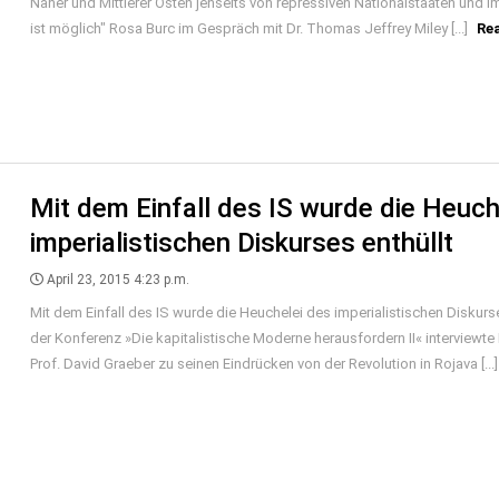
Naher und Mittlerer Osten jenseits von repressiven Nationalstaaten und I
ist möglich" Rosa Burc im Gespräch mit Dr. Thomas Jeffrey Miley [...]
Re
Mit dem Einfall des IS wurde die Heuch
imperialistischen Diskurses enthüllt
April 23, 2015 4:23 p.m.
Mit dem Einfall des IS wurde die Heuchelei des imperialistischen Diskurse
der Konferenz »Die kapitalistische Moderne herausfordern II« interviewt
Prof. David Graeber zu seinen Eindrücken von der Revolution in Rojava [...