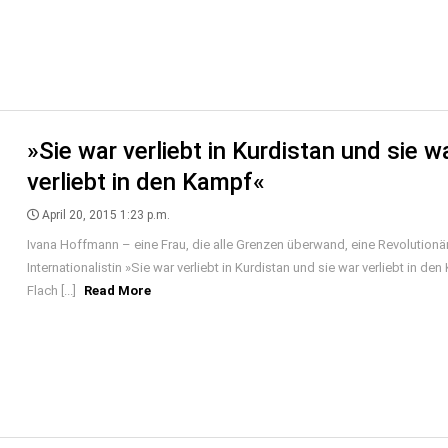
»Sie war verliebt in Kurdistan und sie w
verliebt in den Kampf«
April 20, 2015 1:23 p.m.
Ivana Hoffmann – eine Frau, die alle Grenzen überwand, eine Revolutionä
Internationalistin »Sie war verliebt in Kurdistan und sie war verliebt in de
Flach [...]
Read More