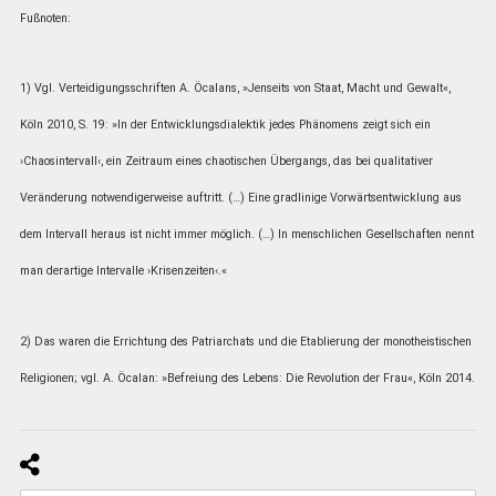
Fußnoten:
1) Vgl. Verteidigungsschriften A. Öcalans, »Jenseits von Staat, Macht und Gewalt«,
Köln 2010, S. 19: »In der Entwicklungsdialektik jedes Phänomens zeigt sich ein
›Chaosintervall‹, ein Zeitraum eines chaotischen Übergangs, das bei qualitativer
Veränderung notwendigerweise auftritt. (…) Eine gradlinige Vorwärtsentwicklung aus
dem Intervall heraus ist nicht immer möglich. (…) In menschlichen Gesellschaften nennt
man derartige Intervalle ›Krisenzeiten‹.«
2) Das waren die Errichtung des Patriarchats und die Etablierung der monotheistischen
Religionen; vgl. A. Öcalan: »Befreiung des Lebens: Die Revolution der Frau«, Köln 2014.